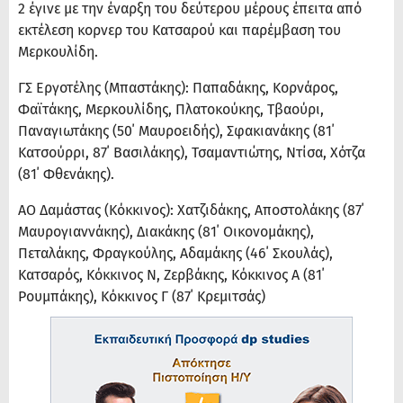
2 έγινε με την έναρξη του δεύτερου μέρους έπειτα από
εκτέλεση κορνερ του Κατσαρού και παρέμβαση του
Μερκουλίδη.
ΓΣ Εργοτέλης (Μπαστάκης): Παπαδάκης, Κορνάρος,
Φαϊτάκης, Μερκουλίδης, Πλατοκούκης, Τβαούρι,
Παναγιωτάκης (50΄ Μαυροειδής), Σφακιανάκης (81΄
Κατσούρρι, 87΄ Βασιλάκης), Τσαμαντιώτης, Ντίσα, Χότζα
(81΄ Φθενάκης).
ΑΟ Δαμάστας (Κόκκινος): Χατζιδάκης, Αποστολάκης (87΄
Μαυρογιαννάκης), Διακάκης (81΄ Οικονομάκης),
Πεταλάκης, Φραγκούλης, Αδαμάκης (46΄ Σκουλάς),
Κατσαρός, Κόκκινος Ν, Ζερβάκης, Κόκκινος Α (81΄
Ρουμπάκης), Κόκκινος Γ (87΄ Κρεμιτσάς)