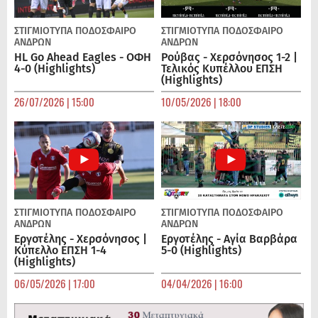
ΣΤΙΓΜΙΟΤΥΠΑ
ΠΟΔΌΣΦΑΙΡΟ
ΣΤΙΓΜΙΟΤΥΠΑ
ΠΟΔΌΣΦΑΙΡΟ
ΑΝΔΡΏΝ
ΑΝΔΡΏΝ
HL Go Ahead Eagles - ΟΦΗ
Ρούβας - Χερσόνησος 1-2 |
4-0 (Highlights)
Τελικός Κυπέλλου ΕΠΣΗ
(Highlights)
26/07/2026 | 15:00
10/05/2026 | 18:00
ΣΤΙΓΜΙΟΤΥΠΑ
ΠΟΔΌΣΦΑΙΡΟ
ΣΤΙΓΜΙΟΤΥΠΑ
ΠΟΔΌΣΦΑΙΡΟ
ΑΝΔΡΏΝ
ΑΝΔΡΏΝ
Εργοτέλης - Χερσόνησος |
Εργοτέλης - Αγία Βαρβάρα
Κύπελλο ΕΠΣΗ 1-4
5-0 (Highlights)
(Highlights)
06/05/2026 | 17:00
04/04/2026 | 16:00