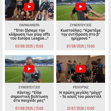
ΠΑΡΑΚΑΜΕΡΑ
ΣΥΝΕΝΤΕΥΞΕΙΣ
"Έτσι ζήσαμε την
Κωστούλας: "Κρατάμε
κλήρωση των play offs
την αντίδραση στο β'
του Europa League..."
ημίχρονο "
03/08/2026 | 15:00
01/08/2026 | 15:00
ΣΥΝΕΝΤΕΥΞΕΙΣ
ΡΕΠΟΡΤΑΖ
Κόντης: "Είδα
Η πρώτη μεγάλη "μάχη"
σημαντική βελτίωση
- Το κουίζ του μουντιάλ
στο παιχνίδι μας"
01/08/2026 | 15:00
31/07/2026 | 15:00