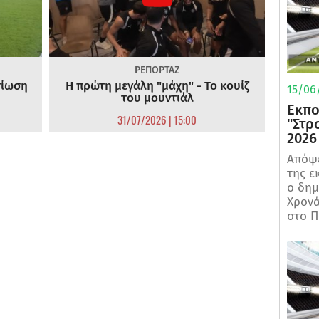
ΡΕΠΟΡΤΑΖ
τίωση
Η πρώτη μεγάλη "μάχη" - Το κουίζ
15/06/
του μουντιάλ
Εκπο
31/07/2026 | 15:00
"Στρ
2026
Απόψε
της ε
ο δη
Χρονά
στο Π