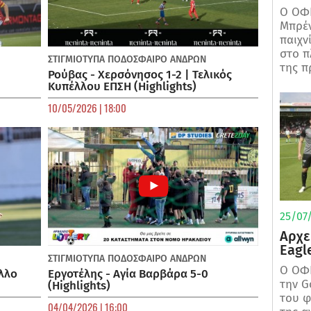
Ο ΟΦΗ
Μπρέν
παιχν
στο π
ΣΤΙΓΜΙΟΤΥΠΑ
ΠΟΔΌΣΦΑΙΡΟ ΑΝΔΡΏΝ
της π
Ρούβας - Χερσόνησος 1-2 | Τελικός
Κυπέλλου ΕΠΣΗ (Highlights)
10/05/2026 | 18:00
25/07/
Αρχε
Eagl
ΣΤΙΓΜΙΟΤΥΠΑ
ΠΟΔΌΣΦΑΙΡΟ ΑΝΔΡΏΝ
Ο ΟΦΗ
λλο
Εργοτέλης - Αγία Βαρβάρα 5-0
την G
(Highlights)
του φ
04/04/2026 | 16:00