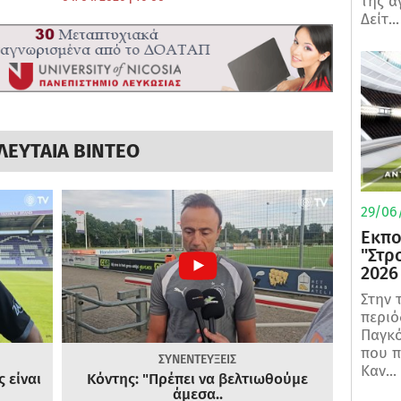
της α
Δείτ...
ΛΕΥΤΑΙΑ ΒΙΝΤΕΟ
29/06/
Εκπο
"Στρ
2026
Στην 
περιό
Παγκό
που π
ΣΥΝΕΝΤΕΥΞΕΙΣ
Καν...
 είναι
Κόντης: "Πρέπει να βελτιωθούμε
άμεσα..