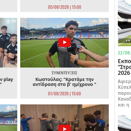
05/08/2026 | 15:00
22/06
Εκπο
"Στρ
2026
ΣΥΝΕΝΤΕΥΞΕΙΣ
ν play
Κωστούλας: "Κρατάμε την
Αφιερ
"
αντίδραση στο β' ημίχρονο "
Κύπελ
01/08/2026 | 15:00
παρου
Καναδ
και η