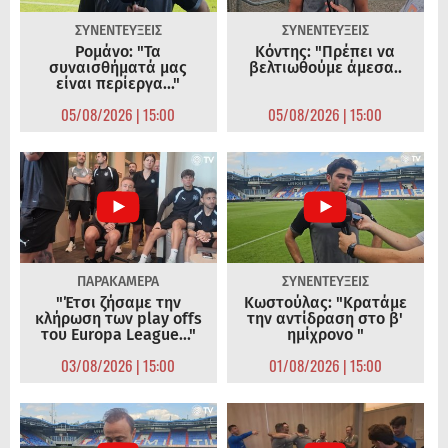
ΣΥΝΕΝΤΕΥΞΕΙΣ
ΣΥΝΕΝΤΕΥΞΕΙΣ
Ρομάνο: "Τα
Κόντης: "Πρέπει να
συναισθήματά μας
βελτιωθούμε άμεσα..
είναι περίεργα..."
05/08/2026 | 15:00
05/08/2026 | 15:00
ΠΑΡΑΚΑΜΕΡΑ
ΣΥΝΕΝΤΕΥΞΕΙΣ
"Έτσι ζήσαμε την
Κωστούλας: "Κρατάμε
κλήρωση των play offs
την αντίδραση στο β'
του Europa League..."
ημίχρονο "
03/08/2026 | 15:00
01/08/2026 | 15:00