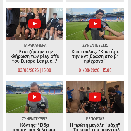
ΠΑΡΑΚΑΜΕΡΑ
ΣΥΝΕΝΤΕΥΞΕΙΣ
"Έτσι ζήσαμε την
Κωστούλας: "Κρατάμε
κλήρωση των play offs
την αντίδραση στο β'
του Europa League..."
ημίχρονο "
03/08/2026 | 15:00
01/08/2026 | 15:00
ΣΥΝΕΝΤΕΥΞΕΙΣ
ΡΕΠΟΡΤΑΖ
Κόντης: "Είδα
Η πρώτη μεγάλη "μάχη"
σημαντική βελτίωση
- Το κουίζ του μουντιάλ