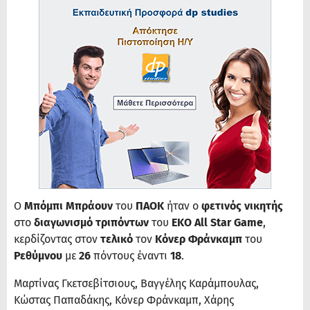
Ο
Μπόμπι Μπράουν
του
ΠΑΟΚ
ήταν ο
φετινός νικητής
στο
διαγωνισμό τριπόντων
του
EKO All Star Game
,
κερδίζοντας στον
τελικό
τον
Κόνερ Φράνκαμπ
του
Ρεθύμνου
με
26
πόντους έναντι
18
.
Μαρτίνας Γκετσεβίτσιους, Βαγγέλης Καράμπουλας,
Κώστας Παπαδάκης, Κόνερ Φράνκαμπ, Χάρης