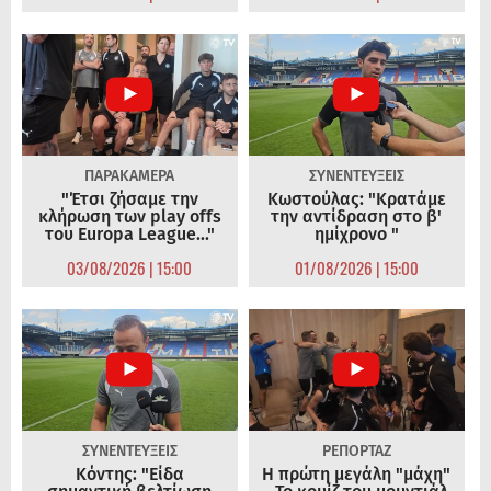
ΠΑΡΑΚΑΜΕΡΑ
ΣΥΝΕΝΤΕΥΞΕΙΣ
"Έτσι ζήσαμε την
Κωστούλας: "Κρατάμε
κλήρωση των play offs
την αντίδραση στο β'
του Europa League..."
ημίχρονο "
03/08/2026 | 15:00
01/08/2026 | 15:00
ΣΥΝΕΝΤΕΥΞΕΙΣ
ΡΕΠΟΡΤΑΖ
Κόντης: "Είδα
Η πρώτη μεγάλη "μάχη"