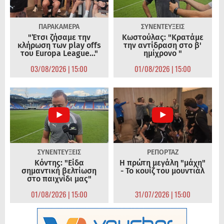
ΠΑΡΑΚΑΜΕΡΑ
ΣΥΝΕΝΤΕΥΞΕΙΣ
"Έτσι ζήσαμε την
Κωστούλας: "Κρατάμε
κλήρωση των play offs
την αντίδραση στο β'
του Europa League..."
ημίχρονο "
03/08/2026 | 15:00
01/08/2026 | 15:00
ΣΥΝΕΝΤΕΥΞΕΙΣ
ΡΕΠΟΡΤΑΖ
Κόντης: "Είδα
Η πρώτη μεγάλη "μάχη"
σημαντική βελτίωση
- Το κουίζ του μουντιάλ
στο παιχνίδι μας"
01/08/2026 | 15:00
31/07/2026 | 15:00