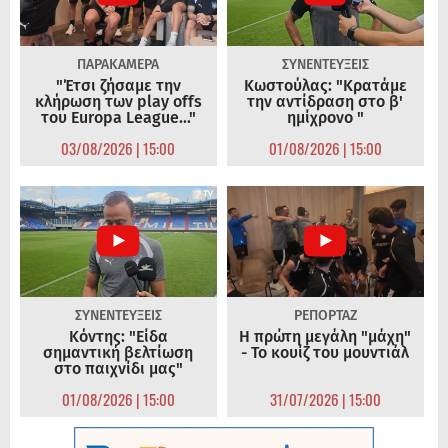
ΠΑΡΑΚΑΜΕΡΑ
ΣΥΝΕΝΤΕΥΞΕΙΣ
"Έτσι ζήσαμε την
Κωστούλας: "Κρατάμε
κλήρωση των play offs
την αντίδραση στο β'
του Europa League..."
ημίχρονο "
03/08/2026 | 15:00
01/08/2026 | 15:00
ΣΥΝΕΝΤΕΥΞΕΙΣ
ΡΕΠΟΡΤΑΖ
Κόντης: "Είδα
Η πρώτη μεγάλη "μάχη"
σημαντική βελτίωση
- Το κουίζ του μουντιάλ
στο παιχνίδι μας"
01/08/2026 | 15:00
31/07/2026 | 15:00