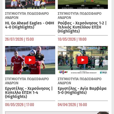
ΣΤΙΓΜΙΟΤΥΠΑ
ΠΟΔΌΣΦΑΙΡΟ
ΣΤΙΓΜΙΟΤΥΠΑ
ΠΟΔΌΣΦΑΙΡΟ
ΑΝΔΡΏΝ
ΑΝΔΡΏΝ
HL Go Ahead Eagles - ΟΦΗ
Ρούβας - Χερσόνησος 1-2 |
4-0 (Highlights)
Τελικός Κυπέλλου ΕΠΣΗ
(Highlights)
26/07/2026 | 15:00
10/05/2026 | 18:00
ΣΤΙΓΜΙΟΤΥΠΑ
ΠΟΔΌΣΦΑΙΡΟ
ΣΤΙΓΜΙΟΤΥΠΑ
ΠΟΔΌΣΦΑΙΡΟ
ΑΝΔΡΏΝ
ΑΝΔΡΏΝ
Εργοτέλης - Χερσόνησος |
Εργοτέλης - Αγία Βαρβάρα
Κύπελλο ΕΠΣΗ 1-4
5-0 (Highlights)
(Highlights)
06/05/2026 | 17:00
04/04/2026 | 16:00