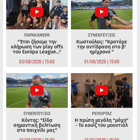
ΠΑΡΑΚΑΜΕΡΑ
ΣΥΝΕΝΤΕΥΞΕΙΣ
"Έτσι ζήσαμε την
Κωστούλας: "Κρατάμε
κλήρωση των play offs
την αντίδραση στο β'
του Europa League..."
ημίχρονο "
03/08/2026 | 15:00
01/08/2026 | 15:00
ΣΥΝΕΝΤΕΥΞΕΙΣ
ΡΕΠΟΡΤΑΖ
Κόντης: "Είδα
Η πρώτη μεγάλη "μάχη"
σημαντική βελτίωση
- Το κουίζ του μουντιάλ
στο παιχνίδι μας"
01/08/2026 | 15:00
31/07/2026 | 15:00