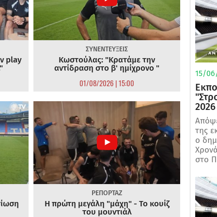
ΣΥΝΕΝΤΕΥΞΕΙΣ
ν play
Κωστούλας: "Κρατάμε την
"
αντίδραση στο β' ημίχρονο "
15/06/
01/08/2026 | 15:00
Εκπο
"Στρ
2026
Απόψε
της ε
ο δη
Χρονά
στο Π
ΡΕΠΟΡΤΑΖ
τίωση
Η πρώτη μεγάλη "μάχη" - Το κουίζ
του μουντιάλ