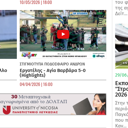
10/05/2026 | 18:00
του φ
της α
Δείτ...
ΣΤΙΓΜΙΟΤΥΠΑ
ΠΟΔΌΣΦΑΙΡΟ ΑΝΔΡΏΝ
λλο
Εργοτέλης - Αγία Βαρβάρα 5-0
(Highlights)
29/06/
Εκπο
04/04/2026 | 16:00
"Στρ
2026
Στην 
περιό
Παγκό
που π
Καν...