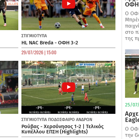
ΟΦΗ 
Ο ΟΦΗ
Μπρέν
παιχν
στο π
ΣΤΙΓΜΙΟΤΥΠΑ
της π
HL NAC Breda - ΟΦΗ 3-2
29/07/2026 | 15:00
25/07/
Αρχε
Eagl
ΣΤΙΓΜΙΟΤΥΠΑ
ΠΟΔΌΣΦΑΙΡΟ ΑΝΔΡΏΝ
Ρούβας - Χερσόνησος 1-2 | Τελικός
Ο ΟΦΗ
Κυπέλλου ΕΠΣΗ (Highlights)
την G