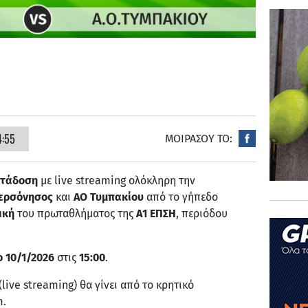
4:55
ΜΟΙΡΑΣΟΥ ΤΟ:
ετάδοση
με live streaming ολόκληρη την
ερσόνησος
και
ΑΟ Τυμπακίου
από το γήπεδο
ική
του πρωταθλήματος της
Α1 ΕΠΣΗ
, περιόδου
 10/1/2026
στις
15:00
.
live streaming) θα γίνει από το κρητικό
m.