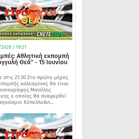
2026 | 19:21
μπές: Αθλητική εκπομπή
ογγυλή Θεά" - 15 Ιουνίου
 στις 21:30 Στο πρώτο μέρος
κπομπής καλεσμένος θα είναι
μοσιογράφος Μανόλης
κης ο οποίος θα αναφερθεί
αγκόσμιο Κύπελλο&n...