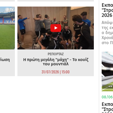
Εκπο
"Στρ
2026
Απόψε
της ε
ο δη
Χρονά
στο Π
ΡΕΠΟΡΤΑΖ
τίωση
Η πρώτη μεγάλη "μάχη" - Το κουίζ
του μουντιάλ
31/07/2026 | 15:00
08/06/
Εκπο
"Στρ