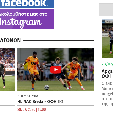
Α ΑΓΩΝΩΝ
28/07/
Αρχε
ΟΦΗ 
Ο ΟΦΗ
Μπρέν
παιχν
ΣΤΙΓΜΙΟΤΥΠΑ
στο π
HL NAC Breda - ΟΦΗ 3-2
της π
29/07/2026 | 15:00