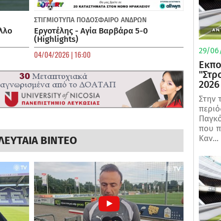
ΣΤΙΓΜΙΟΤΥΠΑ
ΠΟΔΌΣΦΑΙΡΟ ΑΝΔΡΏΝ
λλο
Εργοτέλης - Αγία Βαρβάρα 5-0
(Highlights)
29/06/
04/04/2026 | 16:00
Εκπο
"Στρ
2026
Στην 
περιό
Παγκό
που π
Καν...
ΛΕΥΤΑΙΑ ΒΙΝΤΕΟ