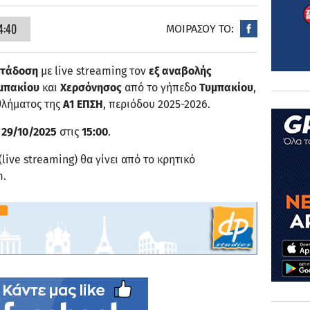
4:40
ΜΟΙΡΑΣΟΥ ΤΟ:
ετάδοση
με live streaming τον
εξ αναβολής
υμπακίου
και
Χερσόνησος
από το γήπεδο
Τυμπακίου​
,
λήματος της
Α1 ΕΠΣΗ
, περιόδου 2025-2026.
 29/10/2025
στις
15:00
.
live streaming) θα γίνει από το κρητικό
m.