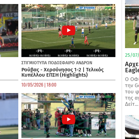
25/07/
ΣΤΙΓΜΙΟΤΥΠΑ
ΠΟΔΌΣΦΑΙΡΟ ΑΝΔΡΏΝ
Αρχε
Ρούβας - Χερσόνησος 1-2 | Τελικός
Eagl
Κυπέλλου ΕΠΣΗ (Highlights)
Ο ΟΦΗ
10/05/2026 | 18:00
την G
του φ
της α
Δείτ...