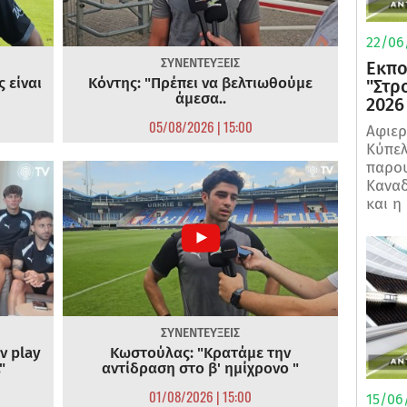
22/06
ΣΥΝΕΝΤΕΥΞΕΙΣ
Εκπο
 είναι
Κόντης: "Πρέπει να βελτιωθούμε
"Στρ
άμεσα..
2026
05/08/2026 | 15:00
Αφιερ
Κύπελ
παρου
Καναδ
και η
ΣΥΝΕΝΤΕΥΞΕΙΣ
ν play
Κωστούλας: "Κρατάμε την
"
αντίδραση στο β' ημίχρονο "
01/08/2026 | 15:00
15/06/