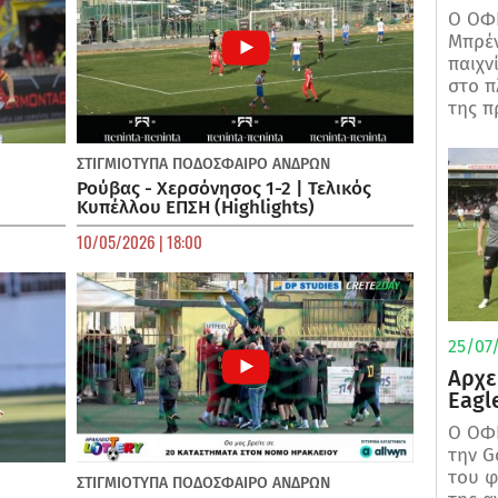
Ο ΟΦΗ
Μπρέν
παιχν
στο π
της π
ΣΤΙΓΜΙΟΤΥΠΑ
ΠΟΔΌΣΦΑΙΡΟ ΑΝΔΡΏΝ
Ρούβας - Χερσόνησος 1-2 | Τελικός
Κυπέλλου ΕΠΣΗ (Highlights)
10/05/2026 | 18:00
25/07/
Αρχε
Eagl
Ο ΟΦΗ
την G
του φ
ΣΤΙΓΜΙΟΤΥΠΑ
ΠΟΔΌΣΦΑΙΡΟ ΑΝΔΡΏΝ