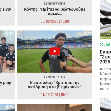
ΣΥΝΕΝΤΕΥΞΕΙΣ
 είναι
Κόντης: "Πρέπει να βελτιωθούμε
άμεσα..
05/08/2026 | 15:00
22/06
Εκπο
"Στρ
2026
Αφιερ
Κύπελ
ΣΥΝΕΝΤΕΥΞΕΙΣ
παρου
ν play
Κωστούλας: "Κρατάμε την
Καναδ
"
αντίδραση στο β' ημίχρονο "
και η
01/08/2026 | 15:00