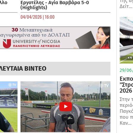
της α
λλο
Εργοτέλης - Αγία Βαρβάρα 5-0
Δείτ...
(Highlights)
04/04/2026 | 16:00
ΛΕΥΤΑΙΑ ΒΙΝΤΕΟ
29/06/
Εκπο
"Στρ
2026
Στην 
περιό
Παγκό
που π
Καν...