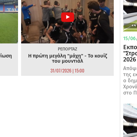
15/06/
Εκπο
ΡΕΠΟΡΤΑΖ
"Στρ
τίωση
Η πρώτη μεγάλη "μάχη" - Το κουίζ
2026
του μουντιάλ
Απόψε
31/07/2026 | 15:00
της ε
ο δη
Χρονά
στο Π