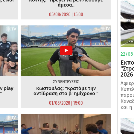
άμεσα..
05/08/2026 | 15:00
22/06
Εκπο
"Στρ
2026
ΣΥΝΕΝΤΕΥΞΕΙΣ
Αφιερ
ν play
Κωστούλας: "Κρατάμε την
Κύπελ
"
αντίδραση στο β' ημίχρονο "
παρου
Καναδ
01/08/2026 | 15:00
και η