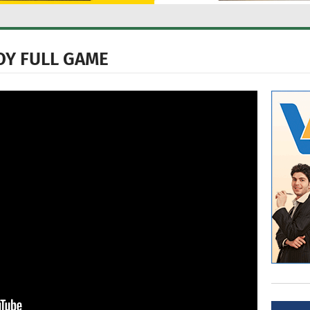
ΟΥ FULL GAME