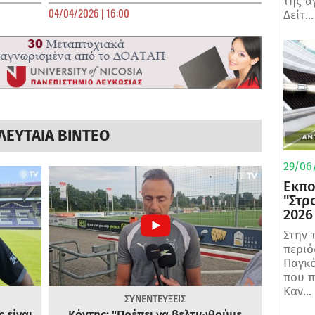
της α
04/04/2026 | 16:00
Δείτ...
ΛΕΥΤΑΙΑ ΒΙΝΤΕΟ
29/06/
Εκπο
"Στρ
2026
Στην 
περιό
Παγκό
που π
Καν...
ΣΥΝΕΝΤΕΥΞΕΙΣ
 είναι
Κόντης: "Πρέπει να βελτιωθούμε