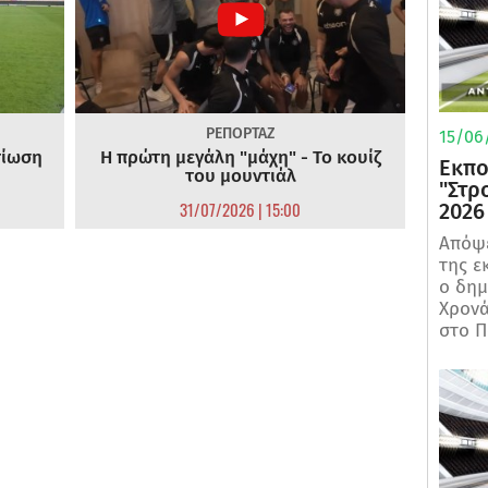
ΡΕΠΟΡΤΑΖ
15/06/
τίωση
Η πρώτη μεγάλη "μάχη" - Το κουίζ
Εκπο
του μουντιάλ
"Στρ
31/07/2026 | 15:00
2026
Απόψε
της ε
ο δη
Χρονά
στο Π