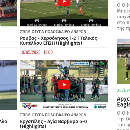
Ο ΟΦΗ
Μπρέν
παιχν
στο π
της π
ΣΤΙΓΜΙΟΤΥΠΑ
ΠΟΔΌΣΦΑΙΡΟ ΑΝΔΡΏΝ
Ρούβας - Χερσόνησος 1-2 | Τελικός
Κυπέλλου ΕΠΣΗ (Highlights)
10/05/2026 | 18:00
25/07/
Αρχε
Eagl
Ο ΟΦΗ
ΣΤΙΓΜΙΟΤΥΠΑ
ΠΟΔΌΣΦΑΙΡΟ ΑΝΔΡΏΝ
την G
λλο
Εργοτέλης - Αγία Βαρβάρα 5-0
του φ
(Highlights)