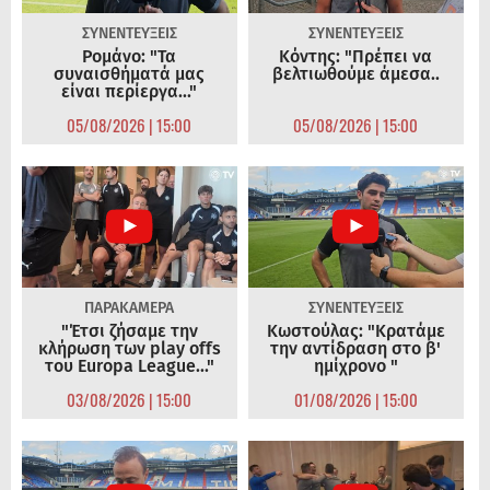
ΣΥΝΕΝΤΕΥΞΕΙΣ
ΣΥΝΕΝΤΕΥΞΕΙΣ
Ρομάνο: "Τα
Κόντης: "Πρέπει να
συναισθήματά μας
βελτιωθούμε άμεσα..
είναι περίεργα..."
05/08/2026 | 15:00
05/08/2026 | 15:00
ΠΑΡΑΚΑΜΕΡΑ
ΣΥΝΕΝΤΕΥΞΕΙΣ
"Έτσι ζήσαμε την
Κωστούλας: "Κρατάμε
κλήρωση των play offs
την αντίδραση στο β'
του Europa League..."
ημίχρονο "
03/08/2026 | 15:00
01/08/2026 | 15:00