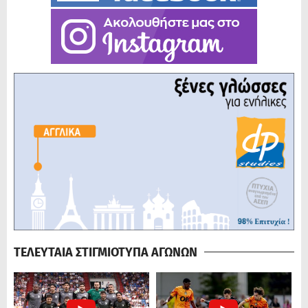
ΤΕΛΕΥΤΑΙΑ ΣΤΙΓΜΙΟΤΥΠΑ ΑΓΩΝΩΝ