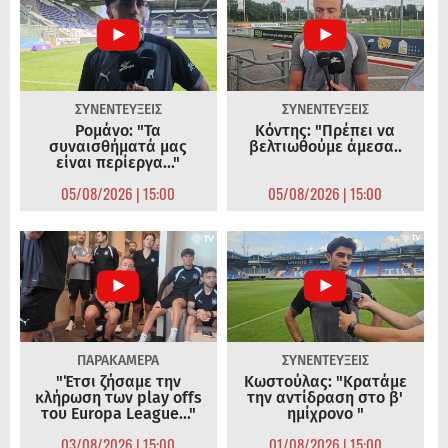
ΣΥΝΕΝΤΕΥΞΕΙΣ
ΣΥΝΕΝΤΕΥΞΕΙΣ
Ρομάνο: "Τα
Κόντης: "Πρέπει να
συναισθήματά μας
βελτιωθούμε άμεσα..
είναι περίεργα..."
05/08/2026 | 15:00
05/08/2026 | 15:00
ΠΑΡΑΚΑΜΕΡΑ
ΣΥΝΕΝΤΕΥΞΕΙΣ
"Έτσι ζήσαμε την
Κωστούλας: "Κρατάμε
κλήρωση των play offs
την αντίδραση στο β'
του Europa League..."
ημίχρονο "
03/08/2026 | 15:00
01/08/2026 | 15:00