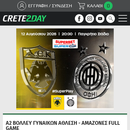
0
ΕΓΓΡΑΦΗ / ΣΥΝΔΕΣΗ
ΚΑΛΑΘΙ
Α2 ΒΟΛΛΕΥ ΓΥΝΑΙΚΩΝ ΑΘΛΕΣΗ - ΑΜΑΖΟΝΕΣ FULL
GAME