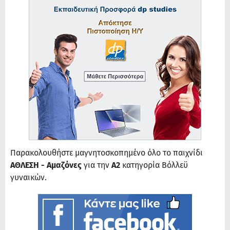
Παρακολουθήστε μαγνητοσκοπημένο όλο το παιχνίδι
ΑΘΛΕΣΗ - Αμαζόνες
για την
Α2
κατηγορία Βόλλεϋ
γυναικών.