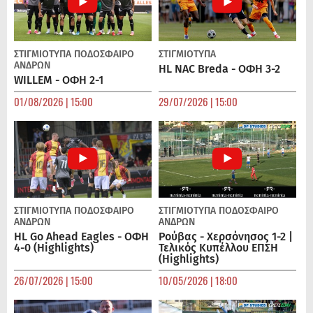
ΣΤΙΓΜΙΟΤΥΠΑ
ΠΟΔΌΣΦΑΙΡΟ
ΣΤΙΓΜΙΟΤΥΠΑ
ΑΝΔΡΏΝ
HL NAC Breda - ΟΦΗ 3-2
WILLEM - ΟΦΗ 2-1
01/08/2026 | 15:00
29/07/2026 | 15:00
ΣΤΙΓΜΙΟΤΥΠΑ
ΠΟΔΌΣΦΑΙΡΟ
ΣΤΙΓΜΙΟΤΥΠΑ
ΠΟΔΌΣΦΑΙΡΟ
ΑΝΔΡΏΝ
ΑΝΔΡΏΝ
HL Go Ahead Eagles - ΟΦΗ
Ρούβας - Χερσόνησος 1-2 |
4-0 (Highlights)
Τελικός Κυπέλλου ΕΠΣΗ
(Highlights)
26/07/2026 | 15:00
10/05/2026 | 18:00