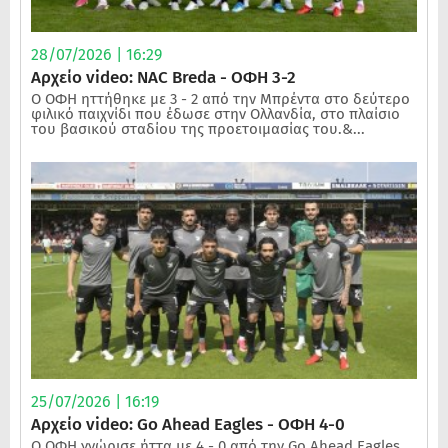
28/07/2026 | 16:29
Αρχείο video: NAC Breda - ΟΦΗ 3-2
Ο ΟΦΗ ηττήθηκε με 3 - 2 από την Μπρέντα στο δεύτερο
φιλικό παιχνίδι που έδωσε στην Ολλανδία, στο πλαίσιο
του βασικού σταδίου της προετοιμασίας του.&...
25/07/2026 | 16:19
Αρχείο video: Go Ahead Eagles - ΟΦΗ 4-0
Ο ΟΦΗ γνώρισε ήττα με 4 - 0 από την Go Ahead Eagles,