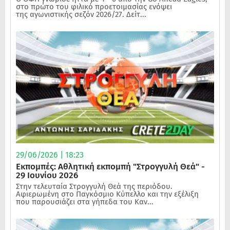
στο πρώτο του φιλικό προετοιμασίας ενόψει
της αγωνιστικής σεζόν 2026/27. Δείτ...
29/06/2026 | 18:23
Εκπομπές: Αθλητική εκπομπή "Στρογγυλή Θεά" -
29 Ιουνίου 2026
Στην τελευταία Στρογγυλή Θεά της περιόδου.
Αφιερωμένη στο Παγκόσμιο Κύπελλο και την εξέλιξη
που παρουσιάζει στα γήπεδα του Καν...