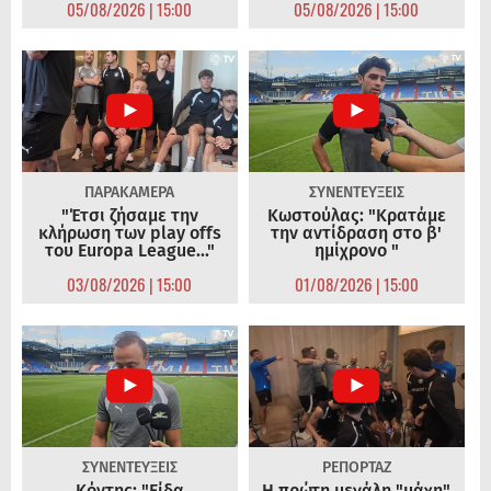
05/08/2026 | 15:00
05/08/2026 | 15:00
ΠΑΡΑΚΑΜΕΡΑ
ΣΥΝΕΝΤΕΥΞΕΙΣ
"Έτσι ζήσαμε την
Κωστούλας: "Κρατάμε
κλήρωση των play offs
την αντίδραση στο β'
του Europa League..."
ημίχρονο "
03/08/2026 | 15:00
01/08/2026 | 15:00
ΣΥΝΕΝΤΕΥΞΕΙΣ
ΡΕΠΟΡΤΑΖ
Κόντης: "Είδα
Η πρώτη μεγάλη "μάχη"