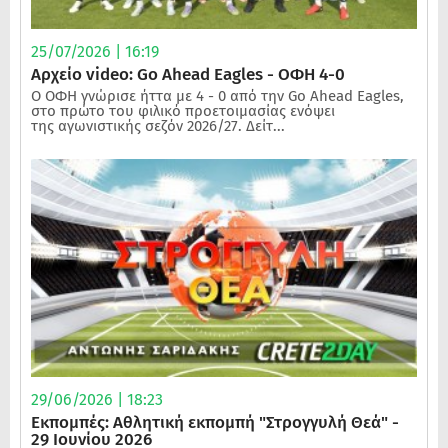
25/07/2026 | 16:19
Αρχείο video: Go Ahead Eagles - ΟΦΗ 4-0
Ο ΟΦΗ γνώρισε ήττα με 4 - 0 από την Go Ahead Eagles,
στο πρώτο του φιλικό προετοιμασίας ενόψει
της αγωνιστικής σεζόν 2026/27. Δείτ...
29/06/2026 | 18:23
Εκπομπές: Αθλητική εκπομπή "Στρογγυλή Θεά" -
29 Ιουνίου 2026