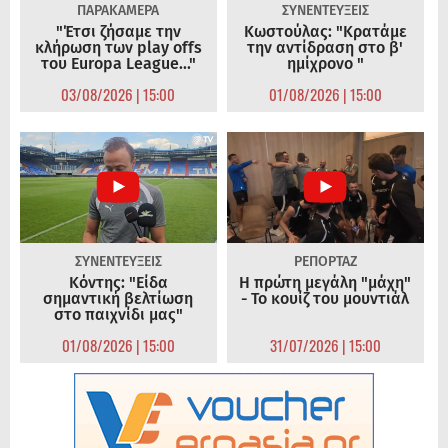
ΠΑΡΑΚΑΜΕΡΑ
ΣΥΝΕΝΤΕΥΞΕΙΣ
"Έτσι ζήσαμε την
Κωστούλας: "Κρατάμε
κλήρωση των play offs
την αντίδραση στο β'
του Europa League..."
ημίχρονο "
03/08/2026 | 15:00
01/08/2026 | 15:00
ΣΥΝΕΝΤΕΥΞΕΙΣ
ΡΕΠΟΡΤΑΖ
Κόντης: "Είδα
Η πρώτη μεγάλη "μάχη"
σημαντική βελτίωση
- Το κουίζ του μουντιάλ
στο παιχνίδι μας"
01/08/2026 | 15:00
31/07/2026 | 15:00