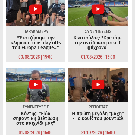
ΠΑΡΑΚΑΜΕΡΑ
ΣΥΝΕΝΤΕΥΞΕΙΣ
"Έτσι ζήσαμε την
Κωστούλας: "Κρατάμε
κλήρωση των play offs
την αντίδραση στο β'
του Europa League..."
ημίχρονο "
03/08/2026 | 15:00
01/08/2026 | 15:00
ΣΥΝΕΝΤΕΥΞΕΙΣ
ΡΕΠΟΡΤΑΖ
Κόντης: "Είδα
Η πρώτη μεγάλη "μάχη"
σημαντική βελτίωση
- Το κουίζ του μουντιάλ
στο παιχνίδι μας"
01/08/2026 | 15:00
31/07/2026 | 15:00