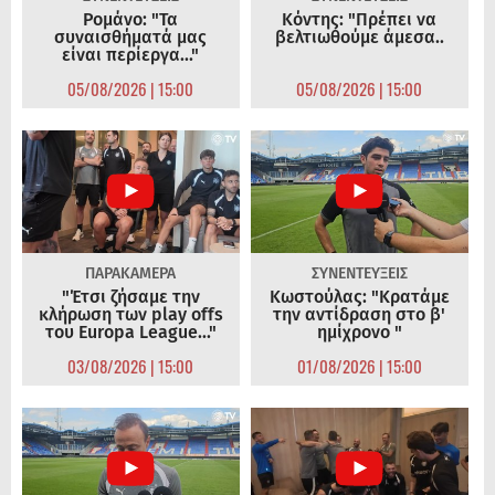
Ρομάνο: "Τα
Κόντης: "Πρέπει να
συναισθήματά μας
βελτιωθούμε άμεσα..
είναι περίεργα..."
05/08/2026 | 15:00
05/08/2026 | 15:00
ΠΑΡΑΚΑΜΕΡΑ
ΣΥΝΕΝΤΕΥΞΕΙΣ
"Έτσι ζήσαμε την
Κωστούλας: "Κρατάμε
κλήρωση των play offs
την αντίδραση στο β'
του Europa League..."
ημίχρονο "
03/08/2026 | 15:00
01/08/2026 | 15:00