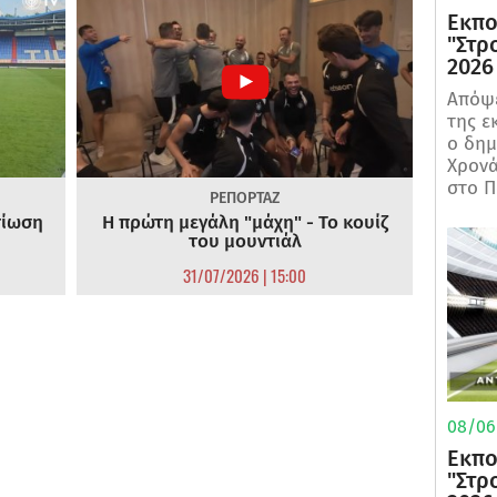
Εκπο
"Στρ
2026
Απόψε
της ε
ο δη
Χρονά
στο Π
ΡΕΠΟΡΤΑΖ
τίωση
Η πρώτη μεγάλη "μάχη" - Το κουίζ
του μουντιάλ
31/07/2026 | 15:00
08/06/
Εκπο
"Στρ