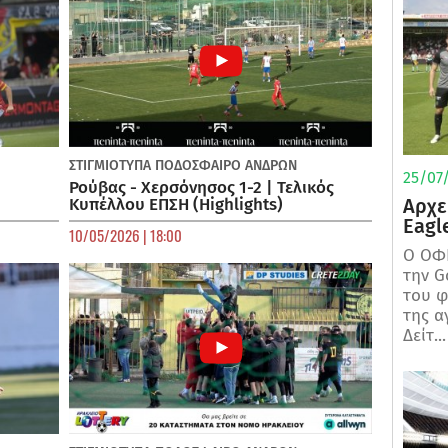
ΣΤΙΓΜΙΟΤΥΠΑ
ΠΟΔΌΣΦΑΙΡΟ ΑΝΔΡΏΝ
25/07/
Ρούβας - Χερσόνησος 1-2 | Τελικός
Αρχε
Κυπέλλου ΕΠΣΗ (Highlights)
Eagl
10/05/2026 | 18:00
Ο ΟΦΗ
την G
του φ
της α
Δείτ...