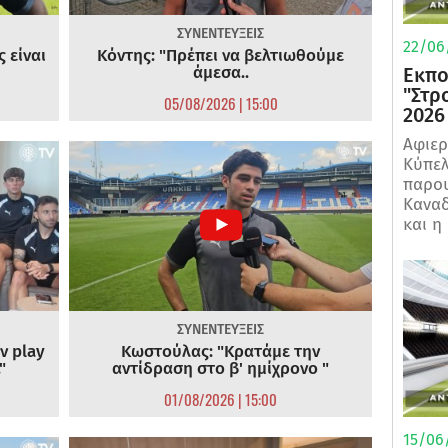
ΣΥΝΕΝΤΕΥΞΕΙΣ
22/06
 είναι
Κόντης: "Πρέπει να βελτιωθούμε
άμεσα..
Εκπο
"Στρ
05/08/2026 | 15:00
2026
Αφιερ
Κύπελ
παρου
Καναδ
και η
ΣΥΝΕΝΤΕΥΞΕΙΣ
ν play
Κωστούλας: "Κρατάμε την
"
αντίδραση στο β' ημίχρονο "
01/08/2026 | 15:00
15/06/