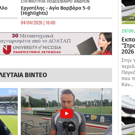
ΣΤΙΓΜΙΟΤΥΠΑ
ΠΟΔΌΣΦΑΙΡΟ ΑΝΔΡΏΝ
λλο
Εργοτέλης - Αγία Βαρβάρα 5-0
(Highlights)
04/04/2026 | 16:00
29/06/
Εκπο
"Στρ
2026
Στην 
περιό
Παγκό
ΛΕΥΤΑΙΑ ΒΙΝΤΕΟ
που π
Καν...