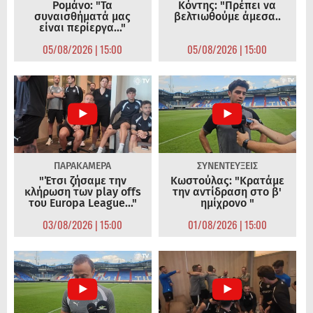
Ρομάνο: "Τα
Κόντης: "Πρέπει να
συναισθήματά μας
βελτιωθούμε άμεσα..
είναι περίεργα..."
05/08/2026 | 15:00
05/08/2026 | 15:00
ΠΑΡΑΚΑΜΕΡΑ
ΣΥΝΕΝΤΕΥΞΕΙΣ
"Έτσι ζήσαμε την
Κωστούλας: "Κρατάμε
κλήρωση των play offs
την αντίδραση στο β'
του Europa League..."
ημίχρονο "
03/08/2026 | 15:00
01/08/2026 | 15:00