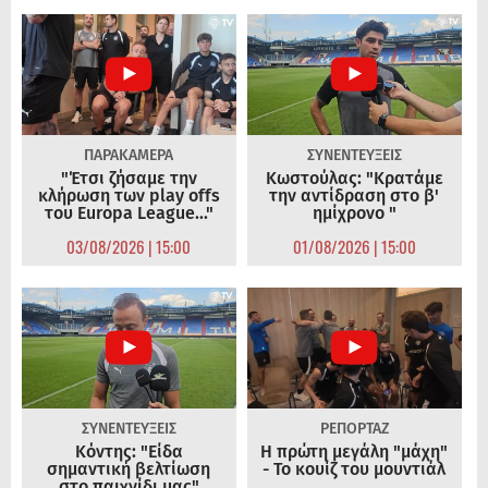
ΠΑΡΑΚΑΜΕΡΑ
ΣΥΝΕΝΤΕΥΞΕΙΣ
"Έτσι ζήσαμε την
Κωστούλας: "Κρατάμε
κλήρωση των play offs
την αντίδραση στο β'
του Europa League..."
ημίχρονο "
03/08/2026 | 15:00
01/08/2026 | 15:00
ΣΥΝΕΝΤΕΥΞΕΙΣ
ΡΕΠΟΡΤΑΖ
Κόντης: "Είδα
Η πρώτη μεγάλη "μάχη"
σημαντική βελτίωση
- Το κουίζ του μουντιάλ
στο παιχνίδι μας"