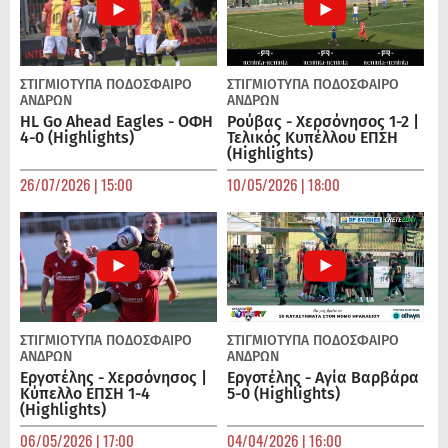
ΣΤΙΓΜΙΟΤΥΠΑ
ΠΟΔΌΣΦΑΙΡΟ
ΣΤΙΓΜΙΟΤΥΠΑ
ΠΟΔΌΣΦΑΙΡΟ
ΑΝΔΡΏΝ
ΑΝΔΡΏΝ
HL Go Ahead Eagles - ΟΦΗ
Ρούβας - Χερσόνησος 1-2 |
4-0 (Highlights)
Τελικός Κυπέλλου ΕΠΣΗ
(Highlights)
26/07/2026 | 15:00
10/05/2026 | 18:00
ΣΤΙΓΜΙΟΤΥΠΑ
ΠΟΔΌΣΦΑΙΡΟ
ΣΤΙΓΜΙΟΤΥΠΑ
ΠΟΔΌΣΦΑΙΡΟ
ΑΝΔΡΏΝ
ΑΝΔΡΏΝ
Εργοτέλης - Χερσόνησος |
Εργοτέλης - Αγία Βαρβάρα
Κύπελλο ΕΠΣΗ 1-4
5-0 (Highlights)
(Highlights)
06/05/2026 | 17:00
04/04/2026 | 16:00