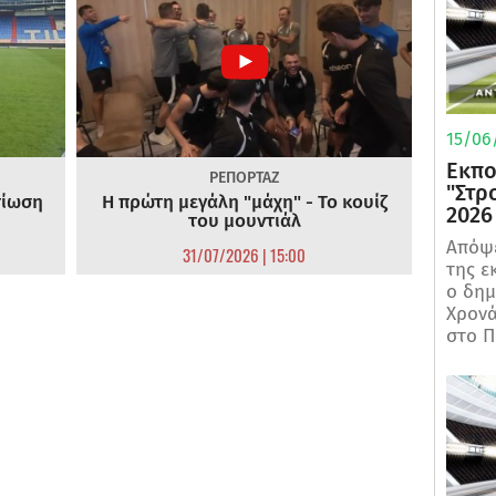
15/06/
Εκπο
ΡΕΠΟΡΤΑΖ
"Στρ
τίωση
Η πρώτη μεγάλη "μάχη" - Το κουίζ
2026
του μουντιάλ
Απόψε
31/07/2026 | 15:00
της ε
ο δη
Χρονά
στο Π