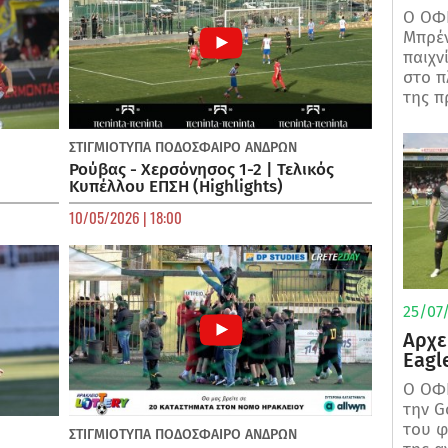
Ο ΟΦΗ
Μπρέν
παιχν
στο π
της π
ΣΤΙΓΜΙΟΤΥΠΑ
ΠΟΔΌΣΦΑΙΡΟ ΑΝΔΡΏΝ
Ρούβας - Χερσόνησος 1-2 | Τελικός
Κυπέλλου ΕΠΣΗ (Highlights)
10/05/2026 | 18:00
25/07/
Αρχε
Eagl
Ο ΟΦΗ
την G
του φ
ΣΤΙΓΜΙΟΤΥΠΑ
ΠΟΔΌΣΦΑΙΡΟ ΑΝΔΡΏΝ