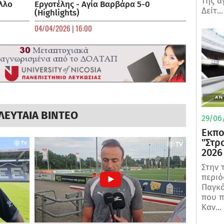
της α
λλο
Εργοτέλης - Αγία Βαρβάρα 5-0
Δείτ...
(Highlights)
04/04/2026 | 16:00
ΛΕΥΤΑΙΑ ΒΙΝΤΕΟ
29/06/
Εκπο
"Στρ
2026
Στην 
περιό
Παγκό
που π
Καν...