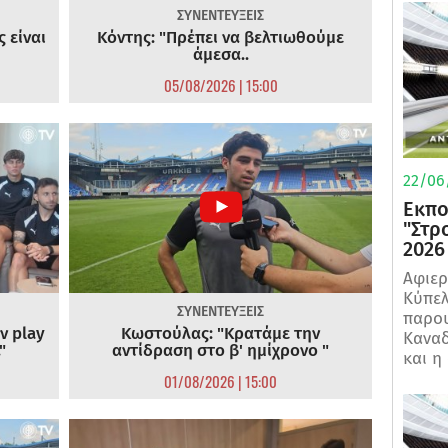
ΣΥΝΕΝΤΕΥΞΕΙΣ
 είναι
Κόντης: "Πρέπει να βελτιωθούμε
άμεσα..
05/08/2026 | 15:00
22/06
Εκπο
"Στρ
2026
Αφιερ
Κύπελ
ΣΥΝΕΝΤΕΥΞΕΙΣ
παρου
ν play
Κωστούλας: "Κρατάμε την
Καναδ
"
αντίδραση στο β' ημίχρονο "
και η
01/08/2026 | 15:00