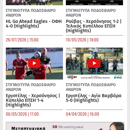
ΣΤΙΓΜΙΟΤΥΠΑ
ΠΟΔΌΣΦΑΙΡΟ
ΣΤΙΓΜΙΟΤΥΠΑ
ΠΟΔΌΣΦΑΙΡΟ
ΑΝΔΡΏΝ
ΑΝΔΡΏΝ
HL Go Ahead Eagles - ΟΦΗ
Ρούβας - Χερσόνησος 1-2 |
4-0 (Highlights)
Τελικός Κυπέλλου ΕΠΣΗ
(Highlights)
26/07/2026 | 15:00
10/05/2026 | 18:00
ΣΤΙΓΜΙΟΤΥΠΑ
ΠΟΔΌΣΦΑΙΡΟ
ΣΤΙΓΜΙΟΤΥΠΑ
ΠΟΔΌΣΦΑΙΡΟ
ΑΝΔΡΏΝ
ΑΝΔΡΏΝ
Εργοτέλης - Χερσόνησος |
Εργοτέλης - Αγία Βαρβάρα
Κύπελλο ΕΠΣΗ 1-4
5-0 (Highlights)
(Highlights)
06/05/2026 | 17:00
04/04/2026 | 16:00