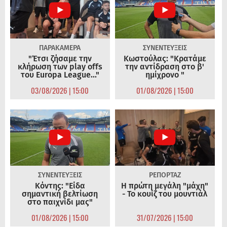
ΠΑΡΑΚΑΜΕΡΑ
ΣΥΝΕΝΤΕΥΞΕΙΣ
"Έτσι ζήσαμε την
Κωστούλας: "Κρατάμε
κλήρωση των play offs
την αντίδραση στο β'
του Europa League..."
ημίχρονο "
03/08/2026 | 15:00
01/08/2026 | 15:00
ΣΥΝΕΝΤΕΥΞΕΙΣ
ΡΕΠΟΡΤΑΖ
Κόντης: "Είδα
Η πρώτη μεγάλη "μάχη"
σημαντική βελτίωση
- Το κουίζ του μουντιάλ
στο παιχνίδι μας"
01/08/2026 | 15:00
31/07/2026 | 15:00