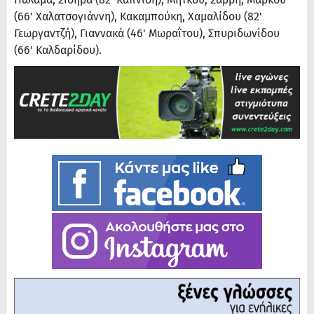
(66' Χαλατσογιάννη), Κακαμπούκη, Χαμαλίδου (82'
Γεωργαντζή), Γιαννακά (46' Μωραΐτου), Σπυριδωνίδου
(66' Καλδαρίδου).