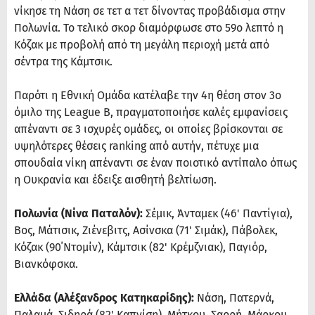
νίκησε τη Νάση σε τετ α τετ δίνοντας προβάδισμα στην
Πολωνία. Το τελικό σκορ διαμόρφωσε στο 59ο λεπτό η
Κόζακ με προβολή από τη μεγάλη περιοχή μετά από
σέντρα της Κάμτσικ.
Παρότι η Εθνική Ομάδα κατέλαβε την 4η θέση στον 3ο
όμιλο της League B, πραγματοποιήσε καλές εμφανίσεις
απέναντι σε 3 ισχυρές ομάδες, οι οποίες βρίσκονται σε
υψηλότερες θέσεις ranking από αυτήν, πέτυχε μια
σπουδαία νίκη απέναντι σε έναν ποιοτικό αντίπαλο όπως
η Ουκρανία και έδειξε αισθητή βελτίωση.
Πολωνία (Νίνα Παταλόν):
Σέμικ, Άνταμεκ (46' Παντίγια),
Βος, Μάτισικ, Ζιένεβιτς, Ασίνσκα (71' Σιμάκ), Πάβολεκ,
Κόζακ (90΄Ντομίν), Κάμτσικ (82' Κρέμζνιακ), Παγιόρ,
Βιανκόφσκα.
Ελλάδα (Αλέξανδρος Κατηκαρίδης):
Νάση, Πατερνά,
Παλαμά, Σιδηρά (82' Καπνίση), Μήτκου, Σαρρή, Μάρκου