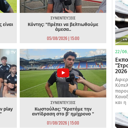
ΣΥΝΕΝΤΕΥΞΕΙΣ
 είναι
Κόντης: "Πρέπει να βελτιωθούμε
άμεσα..
05/08/2026 | 15:00
22/06
Εκπο
"Στρ
2026
Αφιερ
Κύπελ
παρου
Καναδ
και η
ΣΥΝΕΝΤΕΥΞΕΙΣ
ν play
Κωστούλας: "Κρατάμε την
"
αντίδραση στο β' ημίχρονο "
01/08/2026 | 15:00