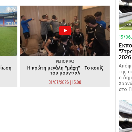
15/06/
Εκπο
"Στρ
2026
ΡΕΠΟΡΤΑΖ
Απόψε
τίωση
Η πρώτη μεγάλη "μάχη" - Το κουίζ
της ε
του μουντιάλ
ο δη
31/07/2026 | 15:00
Χρονά
στο Π