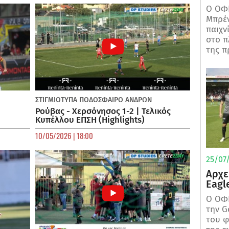
Ο ΟΦΗ
Μπρέν
παιχν
στο π
της π
ΣΤΙΓΜΙΟΤΥΠΑ
ΠΟΔΌΣΦΑΙΡΟ ΑΝΔΡΏΝ
Ρούβας - Χερσόνησος 1-2 | Τελικός
Κυπέλλου ΕΠΣΗ (Highlights)
10/05/2026 | 18:00
25/07/
Αρχε
Eagl
Ο ΟΦΗ
την G
του φ