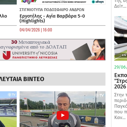
της α
Δείτ...
ΣΤΙΓΜΙΟΤΥΠΑ
ΠΟΔΌΣΦΑΙΡΟ ΑΝΔΡΏΝ
λλο
Εργοτέλης - Αγία Βαρβάρα 5-0
(Highlights)
04/04/2026 | 16:00
29/06/
Εκπο
ΛΕΥΤΑΙΑ ΒΙΝΤΕΟ
"Στρ
2026
Στην 
περιό
Παγκό
που π
Καν...