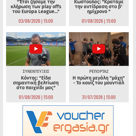
"Έτσι ζήσαμε την
Κωστούλας: "Κρατάμε
κλήρωση των play offs
την αντίδραση στο β'
του Europa League..."
ημίχρονο "
03/08/2026 | 15:00
01/08/2026 | 15:00
ΣΥΝΕΝΤΕΥΞΕΙΣ
ΡΕΠΟΡΤΑΖ
Κόντης: "Είδα
Η πρώτη μεγάλη "μάχη"
σημαντική βελτίωση
- Το κουίζ του μουντιάλ
στο παιχνίδι μας"
01/08/2026 | 15:00
31/07/2026 | 15:00