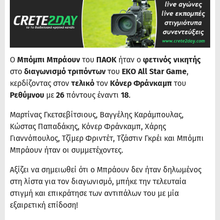
Ο
Μπόμπι Μπράουν
του
ΠΑΟΚ
ήταν ο
φετινός νικητής
στο
διαγωνισμό τριπόντων
του
EKO All Star Game
,
κερδίζοντας στον
τελικό
τον
Κόνερ Φράνκαμπ
του
Ρεθύμνου
με
26
πόντους έναντι
18
.
Μαρτίνας Γκετσεβίτσιους, Βαγγέλης Καράμπουλας,
Κώστας Παπαδάκης, Κόνερ Φράνκαμπ, Χάρης
Γιαννόπουλος, Τζίμερ Φριντέτ, Τζάστιν Γκρέι και Μπόμπι
Μπράουν ήταν οι συμμετέχοντες.
Αξίζει να σημειωθεί ότι ο Μπράουν δεν ήταν δηλωμένος
στη λίστα για τον διαγωνισμό, μπήκε την τελευταία
στιγμή και επικράτησε των αντιπάλων του με μία
εξαιρετική επίδοση!