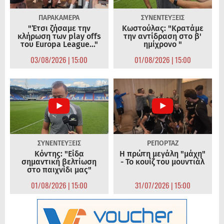
ΠΑΡΑΚΑΜΕΡΑ
ΣΥΝΕΝΤΕΥΞΕΙΣ
"Έτσι ζήσαμε την
Κωστούλας: "Κρατάμε
κλήρωση των play offs
την αντίδραση στο β'
του Europa League..."
ημίχρονο "
03/08/2026 | 15:00
01/08/2026 | 15:00
ΣΥΝΕΝΤΕΥΞΕΙΣ
ΡΕΠΟΡΤΑΖ
Κόντης: "Είδα
Η πρώτη μεγάλη "μάχη"
σημαντική βελτίωση
- Το κουίζ του μουντιάλ
στο παιχνίδι μας"
01/08/2026 | 15:00
31/07/2026 | 15:00