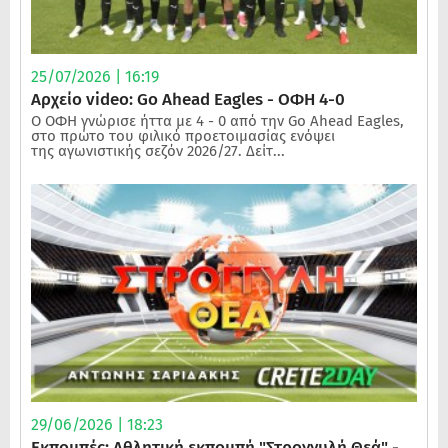
25/07/2026 | 16:19
Αρχείο video: Go Ahead Eagles - ΟΦΗ 4-0
Ο ΟΦΗ γνώρισε ήττα με 4 - 0 από την Go Ahead Eagles,
στο πρώτο του φιλικό προετοιμασίας ενόψει
της αγωνιστικής σεζόν 2026/27. Δείτ...
29/06/2026 | 18:23
Εκπομπές: Αθλητική εκπομπή "Στρογγυλή Θεά" -