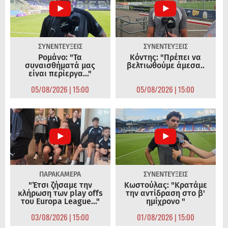
ΣΥΝΕΝΤΕΥΞΕΙΣ
ΣΥΝΕΝΤΕΥΞΕΙΣ
Ρομάνο: "Τα
Κόντης: "Πρέπει να
συναισθήματά μας
βελτιωθούμε άμεσα..
είναι περίεργα..."
05/08/2026 | 15:00
05/08/2026 | 15:00
ΠΑΡΑΚΑΜΕΡΑ
ΣΥΝΕΝΤΕΥΞΕΙΣ
"Έτσι ζήσαμε την
Κωστούλας: "Κρατάμε
κλήρωση των play offs
την αντίδραση στο β'
του Europa League..."
ημίχρονο "
03/08/2026 | 15:00
01/08/2026 | 15:00