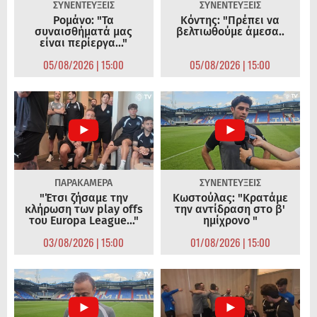
ΣΥΝΕΝΤΕΥΞΕΙΣ
ΣΥΝΕΝΤΕΥΞΕΙΣ
Ρομάνο: "Τα
Κόντης: "Πρέπει να
συναισθήματά μας
βελτιωθούμε άμεσα..
είναι περίεργα..."
05/08/2026 | 15:00
05/08/2026 | 15:00
ΠΑΡΑΚΑΜΕΡΑ
ΣΥΝΕΝΤΕΥΞΕΙΣ
"Έτσι ζήσαμε την
Κωστούλας: "Κρατάμε
κλήρωση των play offs
την αντίδραση στο β'
του Europa League..."
ημίχρονο "
03/08/2026 | 15:00
01/08/2026 | 15:00