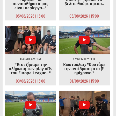
συναισθήματά μας
βελτιωθούμε άμεσα..
είναι περίεργα..."
05/08/2026 | 15:00
05/08/2026 | 15:00
ΠΑΡΑΚΑΜΕΡΑ
ΣΥΝΕΝΤΕΥΞΕΙΣ
"Έτσι ζήσαμε την
Κωστούλας: "Κρατάμε
κλήρωση των play offs
την αντίδραση στο β'
του Europa League..."
ημίχρονο "
03/08/2026 | 15:00
01/08/2026 | 15:00