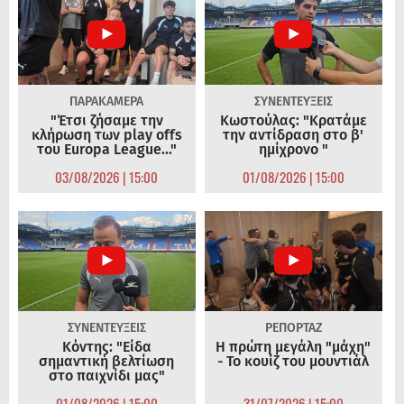
ΠΑΡΑΚΑΜΕΡΑ
ΣΥΝΕΝΤΕΥΞΕΙΣ
"Έτσι ζήσαμε την
Κωστούλας: "Κρατάμε
κλήρωση των play offs
την αντίδραση στο β'
του Europa League..."
ημίχρονο "
03/08/2026 | 15:00
01/08/2026 | 15:00
ΣΥΝΕΝΤΕΥΞΕΙΣ
ΡΕΠΟΡΤΑΖ
Κόντης: "Είδα
Η πρώτη μεγάλη "μάχη"
σημαντική βελτίωση
- Το κουίζ του μουντιάλ
στο παιχνίδι μας"
01/08/2026 | 15:00
31/07/2026 | 15:00