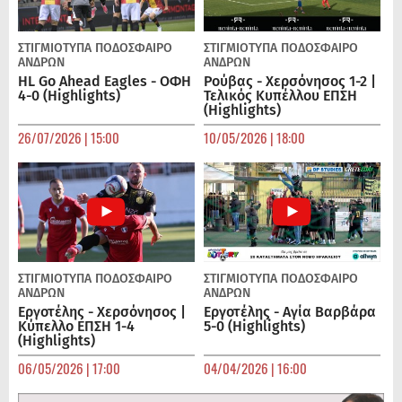
ΣΤΙΓΜΙΟΤΥΠΑ
ΠΟΔΌΣΦΑΙΡΟ
ΣΤΙΓΜΙΟΤΥΠΑ
ΠΟΔΌΣΦΑΙΡΟ
ΑΝΔΡΏΝ
ΑΝΔΡΏΝ
HL Go Ahead Eagles - ΟΦΗ
Ρούβας - Χερσόνησος 1-2 |
4-0 (Highlights)
Τελικός Κυπέλλου ΕΠΣΗ
(Highlights)
26/07/2026 | 15:00
10/05/2026 | 18:00
ΣΤΙΓΜΙΟΤΥΠΑ
ΠΟΔΌΣΦΑΙΡΟ
ΣΤΙΓΜΙΟΤΥΠΑ
ΠΟΔΌΣΦΑΙΡΟ
ΑΝΔΡΏΝ
ΑΝΔΡΏΝ
Εργοτέλης - Χερσόνησος |
Εργοτέλης - Αγία Βαρβάρα
Κύπελλο ΕΠΣΗ 1-4
5-0 (Highlights)
(Highlights)
06/05/2026 | 17:00
04/04/2026 | 16:00