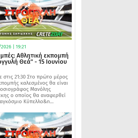
2026 | 19:21
μπές: Αθλητική εκπομπή
ογγυλή Θεά" - 15 Ιουνίου
 στις 21:30 Στο πρώτο μέρος
κπομπής καλεσμένος θα είναι
μοσιογράφος Μανόλης
κης ο οποίος θα αναφερθεί
αγκόσμιο Κύπελλο&n...