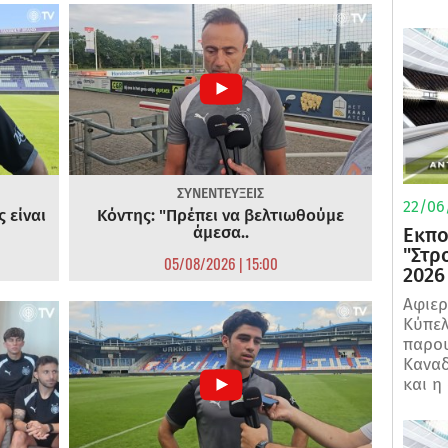
ΣΥΝΕΝΤΕΥΞΕΙΣ
22/06
 είναι
Κόντης: "Πρέπει να βελτιωθούμε
άμεσα..
Εκπο
"Στρ
05/08/2026 | 15:00
2026
Αφιερ
Κύπελ
παρου
Καναδ
και η