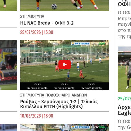
ΟΦΗ 
Ο ΟΦΗ
ΣΤΙΓΜΙΟΤΥΠΑ
Μπρέν
HL NAC Breda - ΟΦΗ 3-2
παιχν
στο π
29/07/2026 | 15:00
της π
ΣΤΙΓΜΙΟΤΥΠΑ
ΠΟΔΌΣΦΑΙΡΟ ΑΝΔΡΏΝ
25/07/
Ρούβας - Χερσόνησος 1-2 | Τελικός
Αρχε
Κυπέλλου ΕΠΣΗ (Highlights)
Eagl
10/05/2026 | 18:00
Ο ΟΦΗ
την G