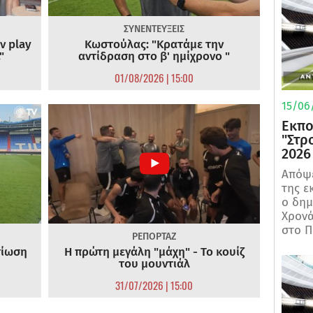
ΣΥΝΕΝΤΕΥΞΕΙΣ
ν play
Κωστούλας: "Κρατάμε την
"
αντίδραση στο β' ημίχρονο "
01/08/2026 | 15:00
15/06/
Εκπο
"Στρ
2026
Απόψε
της ε
ο δη
Χρονά
στο Π
ΡΕΠΟΡΤΑΖ
τίωση
Η πρώτη μεγάλη "μάχη" - Το κουίζ
του μουντιάλ
31/07/2026 | 15:00