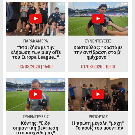
ΠΑΡΑΚΑΜΕΡΑ
ΣΥΝΕΝΤΕΥΞΕΙΣ
"Έτσι ζήσαμε την
Κωστούλας: "Κρατάμε
κλήρωση των play offs
την αντίδραση στο β'
του Europa League..."
ημίχρονο "
03/08/2026 | 15:00
01/08/2026 | 15:00
ΣΥΝΕΝΤΕΥΞΕΙΣ
ΡΕΠΟΡΤΑΖ
Κόντης: "Είδα
Η πρώτη μεγάλη "μάχη"
σημαντική βελτίωση
- Το κουίζ του μουντιάλ
στο παιχνίδι μας"