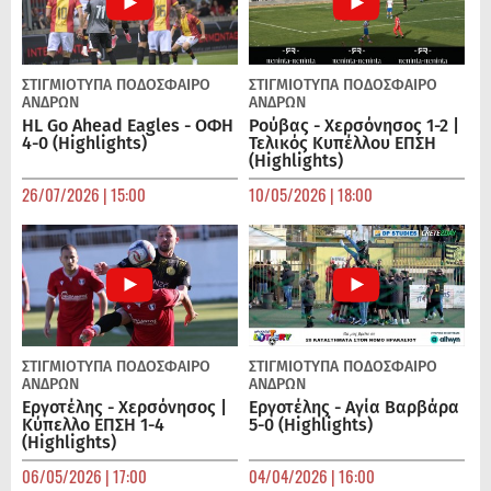
ΣΤΙΓΜΙΟΤΥΠΑ
ΠΟΔΌΣΦΑΙΡΟ
ΣΤΙΓΜΙΟΤΥΠΑ
ΠΟΔΌΣΦΑΙΡΟ
ΑΝΔΡΏΝ
ΑΝΔΡΏΝ
HL Go Ahead Eagles - ΟΦΗ
Ρούβας - Χερσόνησος 1-2 |
4-0 (Highlights)
Τελικός Κυπέλλου ΕΠΣΗ
(Highlights)
26/07/2026 | 15:00
10/05/2026 | 18:00
ΣΤΙΓΜΙΟΤΥΠΑ
ΠΟΔΌΣΦΑΙΡΟ
ΣΤΙΓΜΙΟΤΥΠΑ
ΠΟΔΌΣΦΑΙΡΟ
ΑΝΔΡΏΝ
ΑΝΔΡΏΝ
Εργοτέλης - Χερσόνησος |
Εργοτέλης - Αγία Βαρβάρα
Κύπελλο ΕΠΣΗ 1-4
5-0 (Highlights)
(Highlights)
06/05/2026 | 17:00
04/04/2026 | 16:00