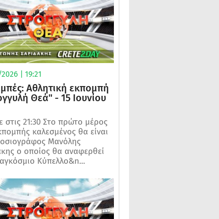
2026 | 19:21
μπές: Αθλητική εκπομπή
ογγυλή Θεά" - 15 Ιουνίου
 στις 21:30 Στο πρώτο μέρος
κπομπής καλεσμένος θα είναι
μοσιογράφος Μανόλης
κης ο οποίος θα αναφερθεί
αγκόσμιο Κύπελλο&n...