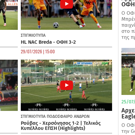
ΟΦΗ 
Ο ΟΦΗ
Μπρέν
παιχν
στο π
ΣΤΙΓΜΙΟΤΥΠΑ
της π
HL NAC Breda - ΟΦΗ 3-2
29/07/2026 | 15:00
25/07/
Αρχε
Eagl
ΣΤΙΓΜΙΟΤΥΠΑ
ΠΟΔΌΣΦΑΙΡΟ ΑΝΔΡΏΝ
Ρούβας - Χερσόνησος 1-2 | Τελικός
Ο ΟΦΗ
Κυπέλλου ΕΠΣΗ (Highlights)
την G