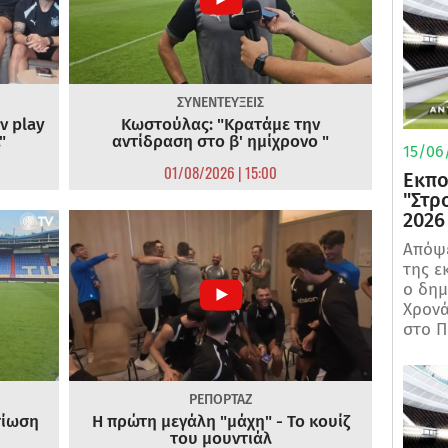
ΣΥΝΕΝΤΕΥΞΕΙΣ
ν play
Κωστούλας: "Κρατάμε την
"
αντίδραση στο β' ημίχρονο "
15/06/
01/08/2026 | 15:00
Εκπο
"Στρ
2026
Απόψε
της ε
ο δη
Χρονά
στο Π
ΡΕΠΟΡΤΑΖ
τίωση
Η πρώτη μεγάλη "μάχη" - Το κουίζ
του μουντιάλ