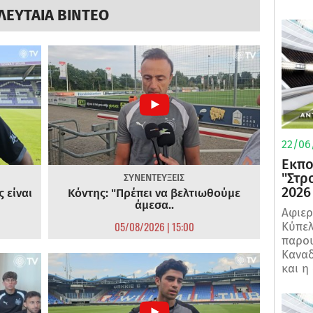
ΛΕΥΤΑΙΑ ΒΙΝΤΕΟ
22/06
Εκπο
"Στρ
ΣΥΝΕΝΤΕΥΞΕΙΣ
2026
 είναι
Κόντης: "Πρέπει να βελτιωθούμε
άμεσα..
Αφιερ
05/08/2026 | 15:00
Κύπελ
παρου
Καναδ
και η