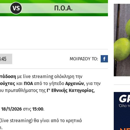
4:45
ΜΟΙΡΑΣΟΥ ΤΟ:
ετάδοση
με live streaming ολόκληρη την
ιούχτας
και
ΠΟΑ
από το γήπεδο
Αρχανών
, για την
ου πρωταθλήματος της
Γ' Εθνικής Κατηγορίας
,
 18/1/2026
στις
15:00
.
live streaming) θα γίνει από το κρητικό
m.