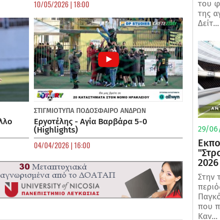
του φ
10/05/2026 | 18:00
της α
Δείτ...
ΣΤΙΓΜΙΟΤΥΠΑ
ΠΟΔΌΣΦΑΙΡΟ ΑΝΔΡΏΝ
λλο
Εργοτέλης - Αγία Βαρβάρα 5-0
29/06/
(Highlights)
Εκπο
04/04/2026 | 16:00
"Στρ
2026
Στην 
περιό
Παγκό
που π
Καν...