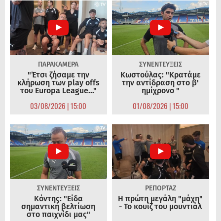
ΠΑΡΑΚΑΜΕΡΑ
ΣΥΝΕΝΤΕΥΞΕΙΣ
"Έτσι ζήσαμε την
Κωστούλας: "Κρατάμε
κλήρωση των play offs
την αντίδραση στο β'
του Europa League..."
ημίχρονο "
03/08/2026 | 15:00
01/08/2026 | 15:00
ΣΥΝΕΝΤΕΥΞΕΙΣ
ΡΕΠΟΡΤΑΖ
Κόντης: "Είδα
Η πρώτη μεγάλη "μάχη"
σημαντική βελτίωση
- Το κουίζ του μουντιάλ
στο παιχνίδι μας"