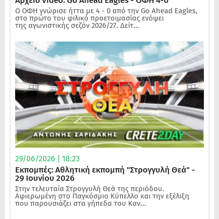
Αρχείο video: Go Ahead Eagles - ΟΦΗ 4-0
Ο ΟΦΗ γνώρισε ήττα με 4 - 0 από την Go Ahead Eagles,
στο πρώτο του φιλικό προετοιμασίας ενόψει
της αγωνιστικής σεζόν 2026/27. Δείτ...
29/06/2026 | 18:23
Εκπομπές: Αθλητική εκπομπή "Στρογγυλή Θεά" -
29 Ιουνίου 2026
Στην τελευταία Στρογγυλή Θεά της περιόδου.
Αφιερωμένη στο Παγκόσμιο Κύπελλο και την εξέλιξη
που παρουσιάζει στα γήπεδα του Καν...