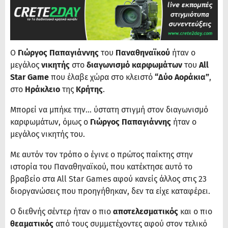
Ο
Γιώργος Παπαγιάννης
του
Παναθηναϊκού
ήταν ο
μεγάλος
νικητής
στο
διαγωνισμό καρφωμάτων
του
All
Star Game
που έλαβε χώρα στο κλειστό
“Δύο Αοράκια”
,
στο
Ηράκλειο
της
Κρήτης
.
Μπορεί να μπήκε την… ύστατη στιγμή στον διαγωνισμό
καρφωμάτων, όμως ο
Γιώργος Παπαγιάννης
ήταν ο
μεγάλος νικητής του.
Με αυτόν τον τρόπο ο έγινε ο πρώτος παίκτης στην
ιστορία του Παναθηναϊκού, που κατέκτησε αυτό το
βραβείο στα All Star Games αφού κανείς άλλος στις 23
διοργανώσεις που προηγήθηκαν, δεν τα είχε καταφέρει.
Ο διεθνής σέντερ ήταν ο πιο
αποτελεσματικός
και ο πιο
θεαματικός
από τους συμμετέχοντες αφού στον τελικό