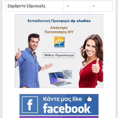
Σαμάρντο Σάμιουελς
–
–