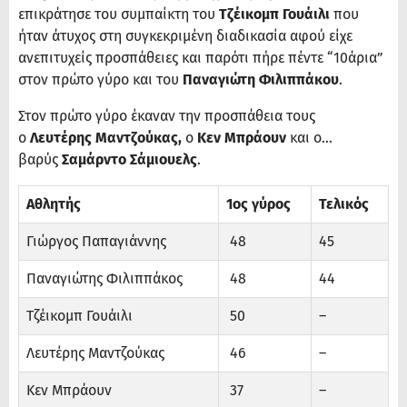
επικράτησε του συμπαίκτη του
Τζέικομπ Γουάιλι
που
ήταν άτυχος στη συγκεκριμένη διαδικασία αφού είχε
ανεπιτυχείς προσπάθειες και παρότι πήρε πέντε “10άρια”
στον πρώτο γύρο και του
Παναγιώτη Φιλιππάκου
.
Στον πρώτο γύρο έκαναν την προσπάθεια τους
ο
Λευτέρης Μαντζούκας,
ο
Κεν Μπράουν
και ο…
βαρύς
Σαμάρντο Σάμιουελς
.
Αθλητής
1ος γύρος
Τελικός
Γιώργος Παπαγιάννης
48
45
Παναγιώτης Φιλιππάκος
48
44
Τζέικομπ Γουάιλι
50
–
Λευτέρης Μαντζούκας
46
–
Κεν Μπράουν
37
–