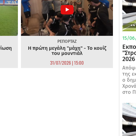
15/06/
ΡΕΠΟΡΤΑΖ
Εκπο
τίωση
Η πρώτη μεγάλη "μάχη" - Το κουίζ
"Στρ
του μουντιάλ
2026
31/07/2026 | 15:00
Απόψε
της ε
ο δη
Χρονά
στο Π