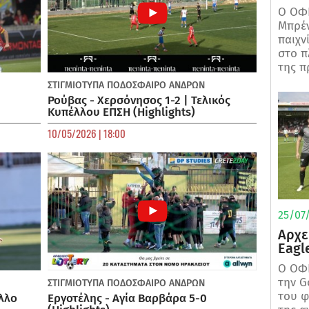
Ο ΟΦΗ
Μπρέν
παιχν
στο π
της π
ΣΤΙΓΜΙΟΤΥΠΑ
ΠΟΔΌΣΦΑΙΡΟ ΑΝΔΡΏΝ
Ρούβας - Χερσόνησος 1-2 | Τελικός
Κυπέλλου ΕΠΣΗ (Highlights)
10/05/2026 | 18:00
25/07/
Αρχε
Eagl
Ο ΟΦΗ
την G
ΣΤΙΓΜΙΟΤΥΠΑ
ΠΟΔΌΣΦΑΙΡΟ ΑΝΔΡΏΝ
του φ
λλο
Εργοτέλης - Αγία Βαρβάρα 5-0