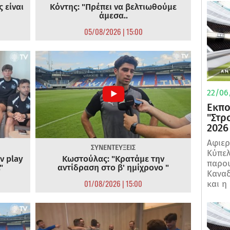
 είναι
Κόντης: "Πρέπει να βελτιωθούμε
άμεσα..
05/08/2026 | 15:00
22/06
Εκπο
"Στρ
2026
Αφιερ
ΣΥΝΕΝΤΕΥΞΕΙΣ
Κύπελ
ν play
Κωστούλας: "Κρατάμε την
παρου
"
αντίδραση στο β' ημίχρονο "
Καναδ
01/08/2026 | 15:00
και η