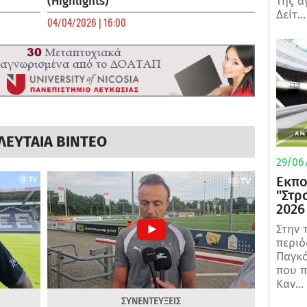
(Highlights)
της α
Δείτ...
04/04/2026 | 16:00
ΛΕΥΤΑΙΑ ΒΙΝΤΕΟ
29/06/
Εκπο
"Στρ
2026
Στην 
περιό
Παγκό
που π
Καν...
ΣΥΝΕΝΤΕΥΞΕΙΣ