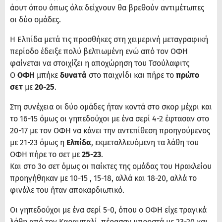
άουτ όπου όπως όλα δείχνουν θα βρεθούν αντιμέτωπες
οι δύο ομάδες.
Η Ελπίδα μετά τις προσθήκες στη χειμερινή μεταγραφική
περίοδο έδειξε πολύ βελτιωμένη ενώ από τον ΟΦΗ
φαίνεται να στοιχίζει η αποχώρηση του Τσούλαφιτς
Ο
ΟΦΗ
μπήκε
δυνατά
στο παιχνίδι και πήρε το
πρώτο
σετ
με
20-25
.
Στη συνέχεια οι δύο ομάδες ήταν κοντά στο σκορ μέχρι και
το 16-15 όμως οι γηπεδούχοι με ένα σερί 4-2 έφτασαν στο
20-17 με τον ΟΦΗ να κάνει την αντεπίθεση προηγούμενος
με 21-23 όμως η
Ελπίδα
, εκμεταλλευόμενη τα λάθη του
ΟΦΗ πήρε το σετ με
25-23
.
Και στο 3ο σετ όμως οι παίκτες της ομάδας του Ηρακλείου
προηγήθηκαν με 10-15 , 15-18, αλλά και 18-20, αλλά το
φινάλε του ήταν αποκαρδιωτικό.
Οι γηπεδούχοι με ένα σερί 5-0, όπου ο ΟΦΗ είχε τραγικά
λάθη από τον Καραμπαλί, πέρασαν μπροστά με 23-20 και