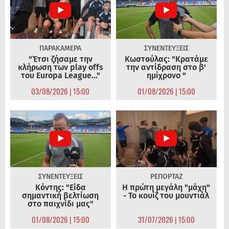
ΠΑΡΑΚΑΜΕΡΑ
ΣΥΝΕΝΤΕΥΞΕΙΣ
"Έτσι ζήσαμε την
Κωστούλας: "Κρατάμε
κλήρωση των play offs
την αντίδραση στο β'
του Europa League..."
ημίχρονο "
03/08/2026 | 15:00
01/08/2026 | 15:00
ΣΥΝΕΝΤΕΥΞΕΙΣ
ΡΕΠΟΡΤΑΖ
Κόντης: "Είδα
Η πρώτη μεγάλη "μάχη"
σημαντική βελτίωση
- Το κουίζ του μουντιάλ
στο παιχνίδι μας"
01/08/2026 | 15:00
31/07/2026 | 15:00