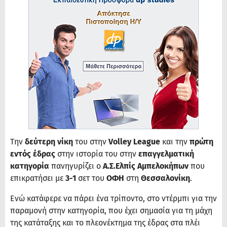
Την
δεύτερη νίκη
του στην
Volley League
και την
πρώτη
εντός έδρας
στην ιστορία του στην
επαγγελματική
κατηγορία
πανηγυρίζει ο
Α.Σ.Ελπίς Αμπελοκήπων
που
επικρατήσει με
3-1
σετ του
ΟΦΗ
στη
Θεσσαλονίκη
.
Ενώ κατάφερε να πάρει ένα τρίποντο, στο ντέρμπι για την
παραμονή στην κατηγορία, που έχει σημασία για τη μάχη
της κατάταξης και το πλεονέκτημα της έδρας στα πλέι