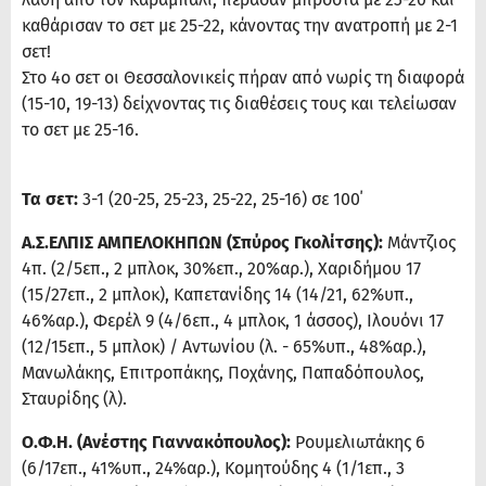
καθάρισαν το σετ με 25-22, κάνοντας την ανατροπή με 2-1
σετ!
Στο 4ο σετ οι Θεσσαλονικείς πήραν από νωρίς τη διαφορά
(15-10, 19-13) δείχνοντας τις διαθέσεις τους και τελείωσαν
το σετ με 25-16.
Τα σετ:
3-1 (20-25, 25-23, 25-22, 25-16) σε 100΄
Α.Σ.ΕΛΠΙΣ ΑΜΠΕΛΟΚΗΠΩΝ (Σπύρος Γκολίτσης):
Μάντζιος
4π. (2/5επ., 2 μπλοκ, 30%επ., 20%αρ.), Χαριδήμου 17
(15/27επ., 2 μπλοκ), Καπετανίδης 14 (14/21, 62%υπ.,
46%αρ.), Φερέλ 9 (4/6επ., 4 μπλοκ, 1 άσσος), Ιλουόνι 17
(12/15επ., 5 μπλοκ) / Αντωνίου (λ. - 65%υπ., 48%αρ.),
Μανωλάκης, Επιτροπάκης, Ποχάνης, Παπαδόπουλος,
Σταυρίδης (λ).
Ο.Φ.Η. (Ανέστης Γιαννακόπουλος):
Ρουμελιωτάκης 6
(6/17επ., 41%υπ., 24%αρ.), Κομητούδης 4 (1/1επ., 3