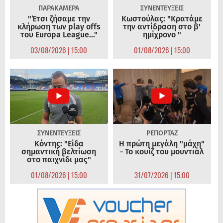
ΠΑΡΑΚΑΜΕΡΑ
ΣΥΝΕΝΤΕΥΞΕΙΣ
"Έτσι ζήσαμε την
Κωστούλας: "Κρατάμε
κλήρωση των play offs
την αντίδραση στο β'
του Europa League..."
ημίχρονο "
03/08/2026 | 15:00
01/08/2026 | 15:00
ΣΥΝΕΝΤΕΥΞΕΙΣ
ΡΕΠΟΡΤΑΖ
Κόντης: "Είδα
Η πρώτη μεγάλη "μάχη"
σημαντική βελτίωση
- Το κουίζ του μουντιάλ
στο παιχνίδι μας"
01/08/2026 | 15:00
31/07/2026 | 15:00