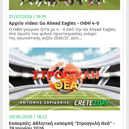
25/07/2026 | 16:19
Αρχείο video: Go Ahead Eagles - ΟΦΗ 4-0
Ο ΟΦΗ γνώρισε ήττα με 4 - 0 από την Go Ahead Eagles,
στο πρώτο του φιλικό προετοιμασίας ενόψει
της αγωνιστικής σεζόν 2026/27. Δείτ...
29/06/2026 | 18:23
Εκπομπές: Αθλητική εκπομπή "Στρογγυλή Θεά" -
29 Ιουνίου 2026