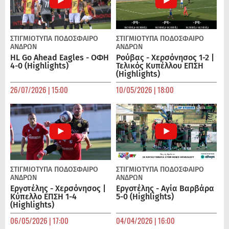
ΣΤΙΓΜΙΟΤΥΠΑ
ΠΟΔΌΣΦΑΙΡΟ
ΣΤΙΓΜΙΟΤΥΠΑ
ΠΟΔΌΣΦΑΙΡΟ
ΑΝΔΡΏΝ
ΑΝΔΡΏΝ
HL Go Ahead Eagles - ΟΦΗ
Ρούβας - Χερσόνησος 1-2 |
4-0 (Highlights)
Τελικός Κυπέλλου ΕΠΣΗ
(Highlights)
26/07/2026 | 15:00
10/05/2026 | 18:00
ΣΤΙΓΜΙΟΤΥΠΑ
ΠΟΔΌΣΦΑΙΡΟ
ΣΤΙΓΜΙΟΤΥΠΑ
ΠΟΔΌΣΦΑΙΡΟ
ΑΝΔΡΏΝ
ΑΝΔΡΏΝ
Εργοτέλης - Χερσόνησος |
Εργοτέλης - Αγία Βαρβάρα
Κύπελλο ΕΠΣΗ 1-4
5-0 (Highlights)
(Highlights)
06/05/2026 | 17:00
04/04/2026 | 16:00