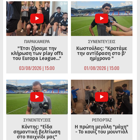
ΠΑΡΑΚΑΜΕΡΑ
ΣΥΝΕΝΤΕΥΞΕΙΣ
"Έτσι ζήσαμε την
Κωστούλας: "Κρατάμε
κλήρωση των play offs
την αντίδραση στο β'
του Europa League..."
ημίχρονο "
03/08/2026 | 15:00
01/08/2026 | 15:00
ΣΥΝΕΝΤΕΥΞΕΙΣ
ΡΕΠΟΡΤΑΖ
Κόντης: "Είδα
Η πρώτη μεγάλη "μάχη"
σημαντική βελτίωση
- Το κουίζ του μουντιάλ
στο παιχνίδι μας"