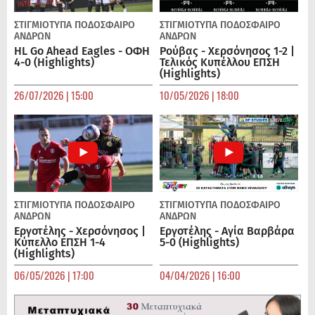
ΣΤΙΓΜΙΟΤΥΠΑ
ΠΟΔΌΣΦΑΙΡΟ
ΣΤΙΓΜΙΟΤΥΠΑ
ΠΟΔΌΣΦΑΙΡΟ
ΑΝΔΡΏΝ
ΑΝΔΡΏΝ
HL Go Ahead Eagles - ΟΦΗ
Ρούβας - Χερσόνησος 1-2 |
4-0 (Highlights)
Τελικός Κυπέλλου ΕΠΣΗ
(Highlights)
26/07/2026 | 15:00
10/05/2026 | 18:00
ΣΤΙΓΜΙΟΤΥΠΑ
ΠΟΔΌΣΦΑΙΡΟ
ΣΤΙΓΜΙΟΤΥΠΑ
ΠΟΔΌΣΦΑΙΡΟ
ΑΝΔΡΏΝ
ΑΝΔΡΏΝ
Εργοτέλης - Χερσόνησος |
Εργοτέλης - Αγία Βαρβάρα
Κύπελλο ΕΠΣΗ 1-4
5-0 (Highlights)
(Highlights)
06/05/2026 | 17:00
04/04/2026 | 16:00