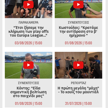
ΠΑΡΑΚΑΜΕΡΑ
ΣΥΝΕΝΤΕΥΞΕΙΣ
"Έτσι ζήσαμε την
Κωστούλας: "Κρατάμε
κλήρωση των play offs
την αντίδραση στο β'
του Europa League..."
ημίχρονο "
03/08/2026 | 15:00
01/08/2026 | 15:00
ΣΥΝΕΝΤΕΥΞΕΙΣ
ΡΕΠΟΡΤΑΖ
Κόντης: "Είδα
Η πρώτη μεγάλη "μάχη"
σημαντική βελτίωση
- Το κουίζ του μουντιάλ
στο παιχνίδι μας"
01/08/2026 | 15:00
31/07/2026 | 15:00