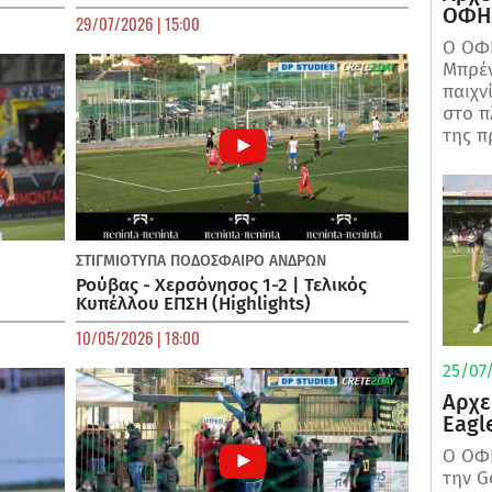
ΟΦΗ 
29/07/2026 | 15:00
Ο ΟΦΗ
Μπρέν
παιχν
στο π
της π
ΣΤΙΓΜΙΟΤΥΠΑ
ΠΟΔΌΣΦΑΙΡΟ ΑΝΔΡΏΝ
Ρούβας - Χερσόνησος 1-2 | Τελικός
Κυπέλλου ΕΠΣΗ (Highlights)
10/05/2026 | 18:00
25/07/
Αρχε
Eagl
Ο ΟΦΗ
την G