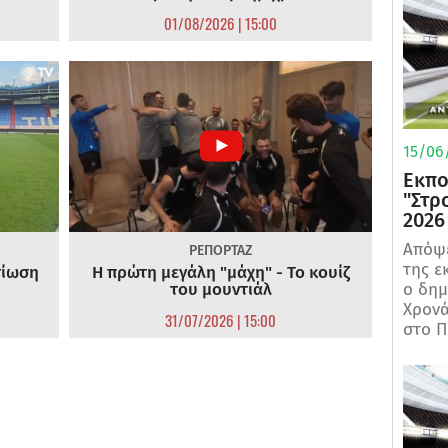
01/08/2026 | 15:00
15/06/
Εκπο
"Στρ
2026
Απόψε
ΡΕΠΟΡΤΑΖ
της ε
τίωση
Η πρώτη μεγάλη "μάχη" - Το κουίζ
του μουντιάλ
ο δη
Χρονά
31/07/2026 | 15:00
στο Π