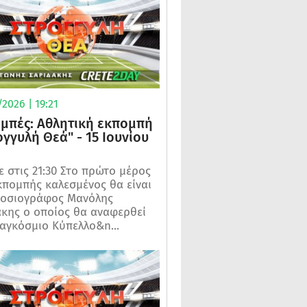
2026 | 19:21
μπές: Αθλητική εκπομπή
ογγυλή Θεά" - 15 Ιουνίου
 στις 21:30 Στο πρώτο μέρος
κπομπής καλεσμένος θα είναι
μοσιογράφος Μανόλης
κης ο οποίος θα αναφερθεί
αγκόσμιο Κύπελλο&n...