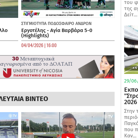
του φ
της α
Δείτ...
ΣΤΙΓΜΙΟΤΥΠΑ
ΠΟΔΌΣΦΑΙΡΟ ΑΝΔΡΏΝ
λλο
Εργοτέλης - Αγία Βαρβάρα 5-0
(Highlights)
04/04/2026 | 16:00
29/06/
Εκπο
"Στρ
ΛΕΥΤΑΙΑ ΒΙΝΤΕΟ
2026
Στην 
περιό
Παγκό
που π
Καν...