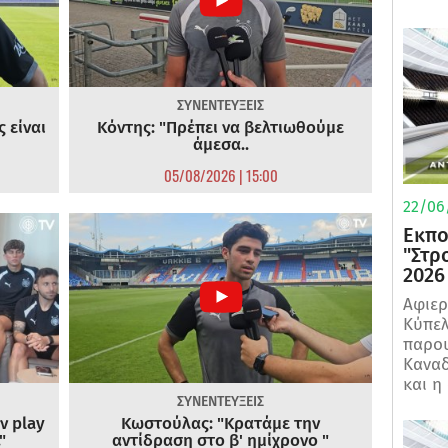
ΣΥΝΕΝΤΕΥΞΕΙΣ
 είναι
Κόντης: "Πρέπει να βελτιωθούμε
άμεσα..
05/08/2026 | 15:00
22/06
Εκπο
"Στρ
2026
Αφιερ
Κύπελ
παρου
Καναδ
και η
ΣΥΝΕΝΤΕΥΞΕΙΣ
ν play
Κωστούλας: "Κρατάμε την
"
αντίδραση στο β' ημίχρονο "