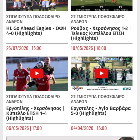
ΣΤΙΓΜΙΟΤΥΠΑ
ΠΟΔΌΣΦΑΙΡΟ
ΣΤΙΓΜΙΟΤΥΠΑ
ΠΟΔΌΣΦΑΙΡΟ
ΑΝΔΡΏΝ
ΑΝΔΡΏΝ
HL Go Ahead Eagles - ΟΦΗ
Ρούβας - Χερσόνησος 1-2 |
4-0 (Highlights)
Τελικός Κυπέλλου ΕΠΣΗ
(Highlights)
26/07/2026 | 15:00
10/05/2026 | 18:00
ΣΤΙΓΜΙΟΤΥΠΑ
ΠΟΔΌΣΦΑΙΡΟ
ΣΤΙΓΜΙΟΤΥΠΑ
ΠΟΔΌΣΦΑΙΡΟ
ΑΝΔΡΏΝ
ΑΝΔΡΏΝ
Εργοτέλης - Χερσόνησος |
Εργοτέλης - Αγία Βαρβάρα
Κύπελλο ΕΠΣΗ 1-4
5-0 (Highlights)
(Highlights)
06/05/2026 | 17:00
04/04/2026 | 16:00