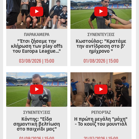
ΠΑΡΑΚΑΜΕΡΑ
ΣΥΝΕΝΤΕΥΞΕΙΣ
"Έτσι ζήσαμε την
Κωστούλας: "Κρατάμε
κλήρωση των play offs
την αντίδραση στο β'
του Europa League..."
ημίχρονο "
03/08/2026 | 15:00
01/08/2026 | 15:00
ΣΥΝΕΝΤΕΥΞΕΙΣ
ΡΕΠΟΡΤΑΖ
Κόντης: "Είδα
Η πρώτη μεγάλη "μάχη"
σημαντική βελτίωση
- Το κουίζ του μουντιάλ
στο παιχνίδι μας"
01/08/2026 | 15:00
31/07/2026 | 15:00