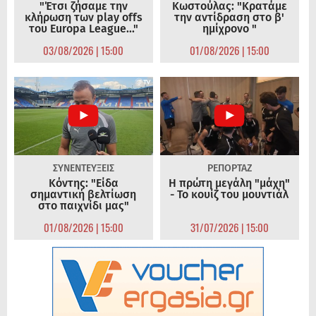
"Έτσι ζήσαμε την
Κωστούλας: "Κρατάμε
κλήρωση των play offs
την αντίδραση στο β'
του Europa League..."
ημίχρονο "
03/08/2026 | 15:00
01/08/2026 | 15:00
ΣΥΝΕΝΤΕΥΞΕΙΣ
ΡΕΠΟΡΤΑΖ
Κόντης: "Είδα
Η πρώτη μεγάλη "μάχη"
σημαντική βελτίωση
- Το κουίζ του μουντιάλ
στο παιχνίδι μας"
01/08/2026 | 15:00
31/07/2026 | 15:00