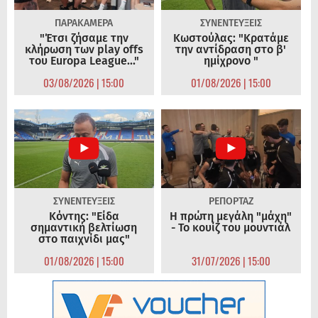
ΠΑΡΑΚΑΜΕΡΑ
ΣΥΝΕΝΤΕΥΞΕΙΣ
"Έτσι ζήσαμε την
Κωστούλας: "Κρατάμε
κλήρωση των play offs
την αντίδραση στο β'
του Europa League..."
ημίχρονο "
03/08/2026 | 15:00
01/08/2026 | 15:00
ΣΥΝΕΝΤΕΥΞΕΙΣ
ΡΕΠΟΡΤΑΖ
Κόντης: "Είδα
Η πρώτη μεγάλη "μάχη"
σημαντική βελτίωση
- Το κουίζ του μουντιάλ
στο παιχνίδι μας"
01/08/2026 | 15:00
31/07/2026 | 15:00