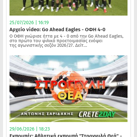
25/07/2026 | 16:19
Αρχείο video: Go Ahead Eagles - ΟΦΗ 4-0
Ο ΟΦΗ γνώρισε ήττα με 4 - 0 από την Go Ahead Eagles,
στο πρώτο του φιλικό προετοιμασίας ενόψει
της αγωνιστικής σεζόν 2026/27. Δείτ...
29/06/2026 | 18:23
Εκπομπές: Αθλητική εκπομπή "Στρογγυλή Θεά" -