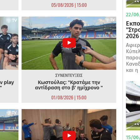
05/08/2026 | 15:00
22/06
Εκπο
"Στρ
2026
Αφιερ
Κύπελ
παρου
Καναδ
και η
ΣΥΝΕΝΤΕΥΞΕΙΣ
ν play
Κωστούλας: "Κρατάμε την
"
αντίδραση στο β' ημίχρονο "
01/08/2026 | 15:00
15/06/