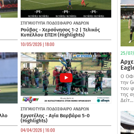
ΣΤΙΓΜΙΟΤΥΠΑ
ΠΟΔΌΣΦΑΙΡΟ ΑΝΔΡΏΝ
Ρούβας - Χερσόνησος 1-2 | Τελικός
Κυπέλλου ΕΠΣΗ (Highlights)
10/05/2026 | 18:00
25/07/
Αρχε
Eagl
Ο ΟΦΗ
την G
του φ
της α
Δείτ...
ΣΤΙΓΜΙΟΤΥΠΑ
ΠΟΔΌΣΦΑΙΡΟ ΑΝΔΡΏΝ
λλο
Εργοτέλης - Αγία Βαρβάρα 5-0
(Highlights)
04/04/2026 | 16:00