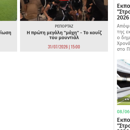
Εκπο
"Στρ
2026
Απόψε
ΡΕΠΟΡΤΑΖ
της ε
τίωση
Η πρώτη μεγάλη "μάχη" - Το κουίζ
του μουντιάλ
ο δη
Χρονά
31/07/2026 | 15:00
στο Π
08/06/
Εκπο
"Στρ