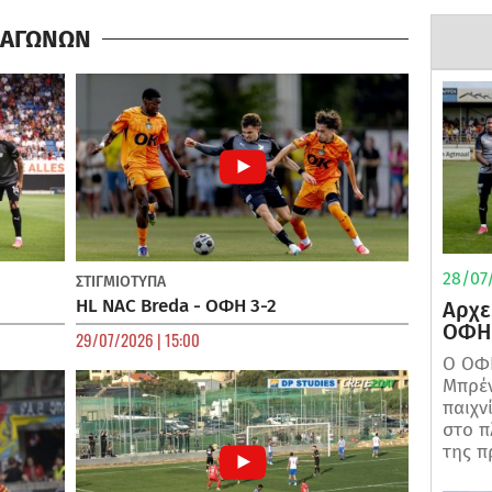
Α ΑΓΩΝΩΝ
28/07/
ΣΤΙΓΜΙΟΤΥΠΑ
HL NAC Breda - ΟΦΗ 3-2
Αρχε
ΟΦΗ 
29/07/2026 | 15:00
Ο ΟΦΗ
Μπρέν
παιχν
στο π
της π