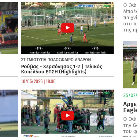
Ο ΟΦΗ
Μπρέν
παιχν
στο π
της π
ΣΤΙΓΜΙΟΤΥΠΑ
ΠΟΔΌΣΦΑΙΡΟ ΑΝΔΡΏΝ
Ρούβας - Χερσόνησος 1-2 | Τελικός
Κυπέλλου ΕΠΣΗ (Highlights)
10/05/2026 | 18:00
25/07/
Αρχε
Eagl
Ο ΟΦΗ
την G
του φ