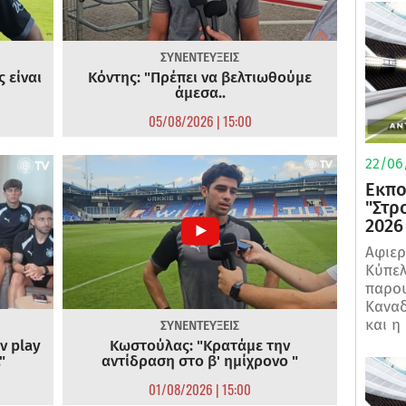
ΣΥΝΕΝΤΕΥΞΕΙΣ
 είναι
Κόντης: "Πρέπει να βελτιωθούμε
άμεσα..
05/08/2026 | 15:00
22/06
Εκπο
"Στρ
2026
Αφιερ
Κύπελ
παρου
Καναδ
και η
ΣΥΝΕΝΤΕΥΞΕΙΣ
ν play
Κωστούλας: "Κρατάμε την
"
αντίδραση στο β' ημίχρονο "
01/08/2026 | 15:00