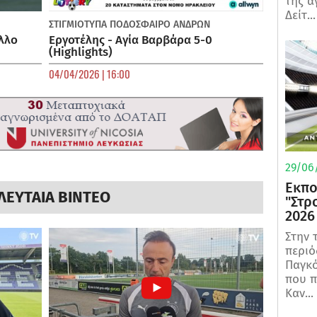
της α
Δείτ...
ΣΤΙΓΜΙΟΤΥΠΑ
ΠΟΔΌΣΦΑΙΡΟ ΑΝΔΡΏΝ
λλο
Εργοτέλης - Αγία Βαρβάρα 5-0
(Highlights)
04/04/2026 | 16:00
29/06/
Εκπο
ΛΕΥΤΑΙΑ ΒΙΝΤΕΟ
"Στρ
2026
Στην 
περιό
Παγκό
που π
Καν...