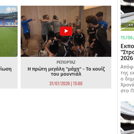
15/06/
Εκπο
"Στρ
2026
ΡΕΠΟΡΤΑΖ
Απόψε
τίωση
Η πρώτη μεγάλη "μάχη" - Το κουίζ
της ε
του μουντιάλ
ο δη
31/07/2026 | 15:00
Χρονά
στο Π