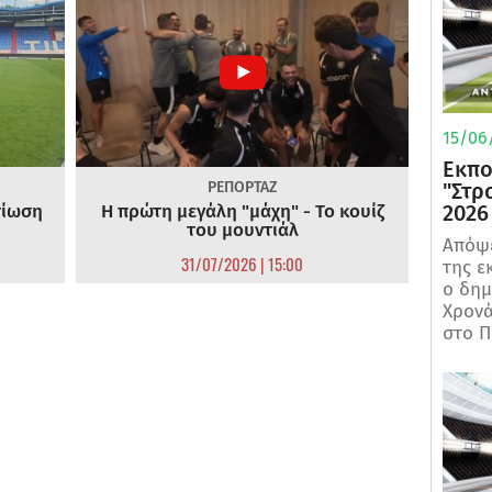
15/06/
Εκπο
ΡΕΠΟΡΤΑΖ
"Στρ
τίωση
Η πρώτη μεγάλη "μάχη" - Το κουίζ
2026
του μουντιάλ
Απόψε
31/07/2026 | 15:00
της ε
ο δη
Χρονά
στο Π