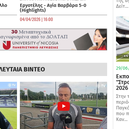
της α
λλο
Εργοτέλης - Αγία Βαρβάρα 5-0
Δείτ...
(Highlights)
04/04/2026 | 16:00
29/06/
ΛΕΥΤΑΙΑ ΒΙΝΤΕΟ
Εκπο
"Στρ
2026
Στην 
περιό
Παγκό
που π
Καν...