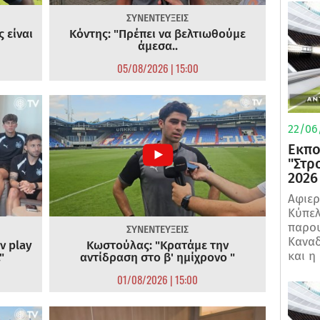
ΣΥΝΕΝΤΕΥΞΕΙΣ
 είναι
Κόντης: "Πρέπει να βελτιωθούμε
άμεσα..
05/08/2026 | 15:00
22/06
Εκπο
"Στρ
2026
Αφιερ
Κύπελ
παρου
ΣΥΝΕΝΤΕΥΞΕΙΣ
Καναδ
ν play
Κωστούλας: "Κρατάμε την
και η
"
αντίδραση στο β' ημίχρονο "
01/08/2026 | 15:00