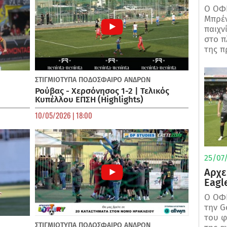
Ο ΟΦΗ
Μπρέν
παιχν
στο π
της π
ΣΤΙΓΜΙΟΤΥΠΑ
ΠΟΔΌΣΦΑΙΡΟ ΑΝΔΡΏΝ
Ρούβας - Χερσόνησος 1-2 | Τελικός
Κυπέλλου ΕΠΣΗ (Highlights)
10/05/2026 | 18:00
25/07/
Αρχε
Eagl
Ο ΟΦΗ
την G
του φ
ΣΤΙΓΜΙΟΤΥΠΑ
ΠΟΔΌΣΦΑΙΡΟ ΑΝΔΡΏΝ